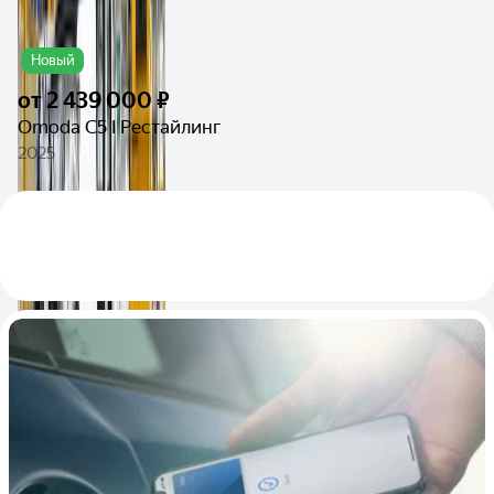
Новый
от
2 439 000 ₽
Omoda C5 I Рестайлинг
2025