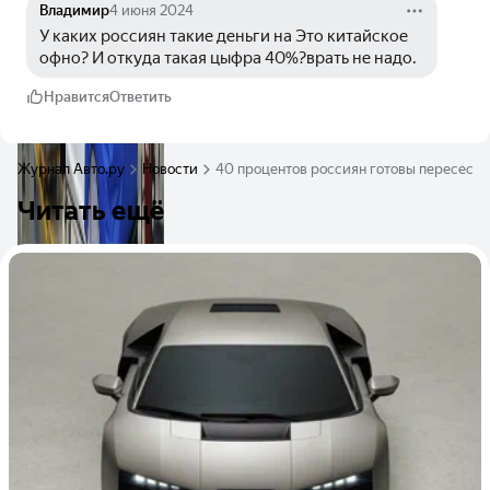
Владимир
4 июня 2024
У каких россиян такие деньги на Это китайское 
офно? И откуда такая цыфра 40%?врать не надо. 
Нравится
Ответить
Журнал Авто.ру
Новости
40 процентов россиян готовы пересесть
Читать ещё