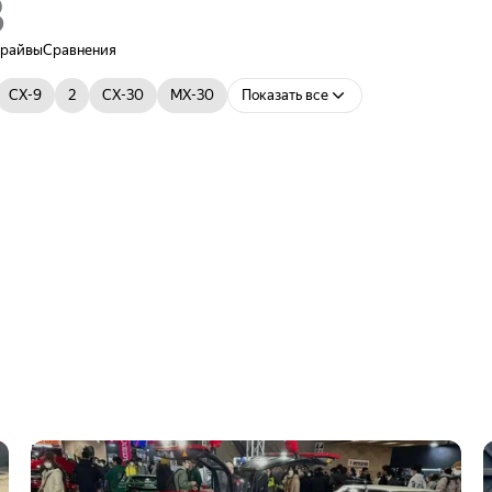
драйвы
Сравнения
CX-9
2
CX-30
MX-30
Показать все
Миниатюрный Autozam превратили в
дикий суперкар с ротором и «крыльями