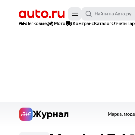
Легковые
Мото
Комтранс
Каталог
Отчёты
Га
Журнал
Марка, моде