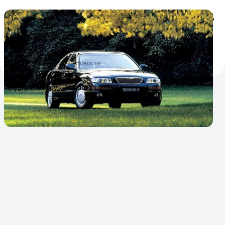
В России отзывают одну Мазду. Но ей 21 год
и она не на ходу
В России объявлена отзывная кампания, под которую
попал всего один редкий седан Mazda Xedos 9
1
2
1 апреля 2020
Новости
Журнал Авто.ру
Mazda
Xedos 9