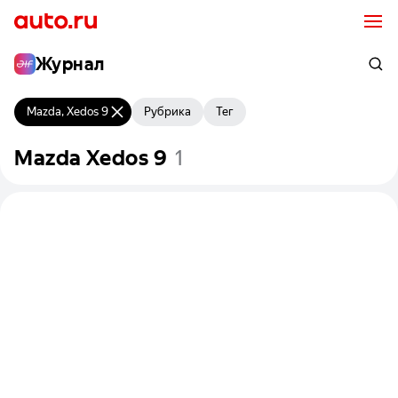
Журнал
Mazda, Xedos 9
Рубрика
Тег
Mazda
Xedos
9