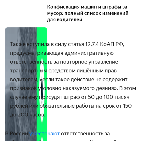
Конфискация машин и штрафы за
мусор: полный список изменений
для водителей
Также вступила в силу
статья 12.7.4 КоАП РФ
,
предусматривающая административную
ответственность за повторное управление
транспортным средством лишённым прав
водителем, «если такое действие не содержит
признаков уголовно наказуемого деяния».
В этом
случае ему присудят штраф от 50 до 100 тысяч
рублей или обязательные работы на срок от 150
до 200 часов.
В России
ужесточают
ответственность за