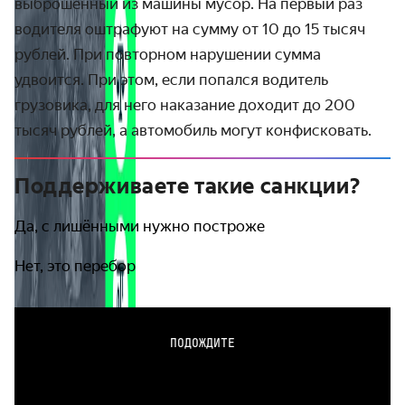
выброшенный из машины мусор. На первый раз
водителя оштрафуют на сумму от 10 до 15 тысяч
рублей. При повторном нарушении сумма
удвоится. При этом, если попался водитель
грузовика, для него наказание доходит до 200
тысяч рублей, а автомобиль могут конфисковать.
Поддерживаете такие санкции?
Да, с лишёнными нужно построже
Нет, это перебор
ПОДОЖДИТЕ