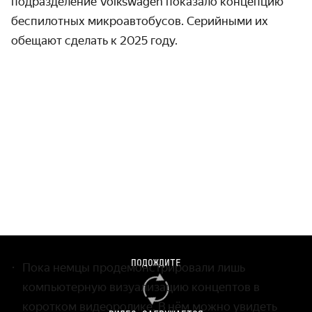
подразделение Volkswagen показало концепцию
беспилотных микроавтобусов. Серийными их
обещают сделать к 2025 году.
ПОДОЖДИТЕ
Пока немцы продемонстрировали лишь
компьютерную визуализацию концептов в
коротком видео­ролике. В нём можно увидеть