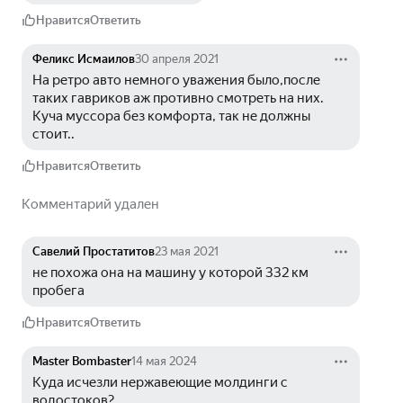
Нравится
Ответить
Феликс Исмаилов
30 апреля 2021
На ретро авто немного уважения было,после 
таких гавриков аж противно смотреть на них. 
Куча муссора без комфорта, так не должны 
стоит..
Нравится
Ответить
Комментарий удален
Савелий Простатитов
23 мая 2021
не похожа она на машину у которой 332 км 
пробега
Нравится
Ответить
Master Bombaster
14 мая 2024
Куда исчезли нержавеющие молдинги с 
водостоков?