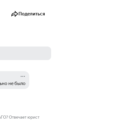
Поделиться
ьно не было
САГО? Отвечает юрист