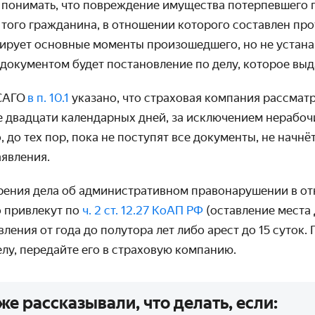
понимать, что повреждение имущества потерпевшего 
 того гражданина, в отношении которого составлен про
ирует основные моменты произошедшего, но не устанав
документом будет постановление по делу, которое выда
ОСАГО
в п. 10.1
указано, что страховая компания рассматр
е двадцати календарных дней, за исключением нерабоч
, до тех пор, пока не поступят все документы, не начнё
аявления.
ения дела об административном правонарушении в о
го привлекут по
ч. 2 ст. 12.27 КоАП РФ
(оставление места 
ления от года до полутора лет либо арест до 15 суток.
лу, передайте его в страховую компанию.
е рассказывали, что делать, если: