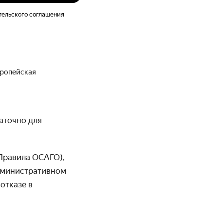
тельского соглашения
вропейская
аточно для
Правила ОСАГО),
дминистративном
отказе в