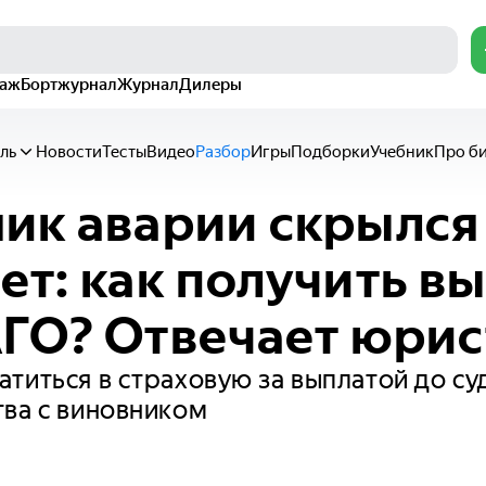
раж
Бортжурнал
Журнал
Дилеры
ль
Новости
Тесты
Видео
Разбор
Игры
Подборки
Учебник
Про б
ик аварии скрылся 
ет: как получить в
ГО? Отвечает юрис
титься в страховую за выплатой до су
ва с виновником