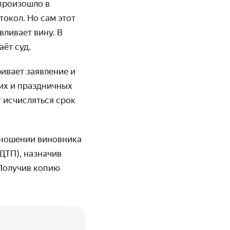
произошло в
токол. Но сам этот
ливает вину. В
ёт суд.
ивает заявление и
их и праздничных
т исчисляться срок
тношении виновника
ДТП), назначив
 Получив копию