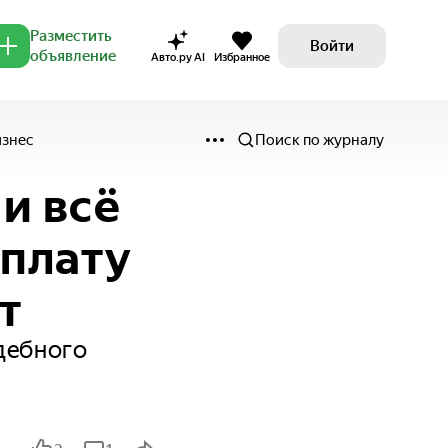
Разместить
Войти
объявление
Авто.ру AI
Избранное
изнес
Поиск по журналу
и всё
ыплату
т
дебного