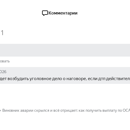
Комментарии
1
овать
2026
ет возбудить уголовное дело о наговоре, если дтп действител
Виновник аварии скрылся и всё отрицает: как получить выплату по О