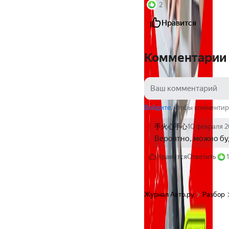
2
Нравится
Комментарии
Войдите
, чтобы комментир
手火心手心
10 февраля 
Вероятно, можно буд
Нравится
Ответить
1
Журнал Авто.ру
Разбор