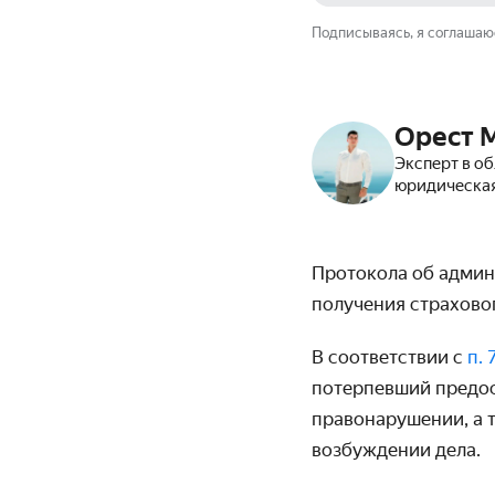
Подписываясь, я соглашаю
Орест 
Эксперт в о
юридическа
Протокола об админ
получения страхово
В соответствии с
п.
потерпевший предос
правонарушении, а 
возбуждении дела.