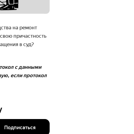
дства на ремонт
т свою причастность
ащения в суд?
отокол с данными
вую, если протокол
у
Подписаться