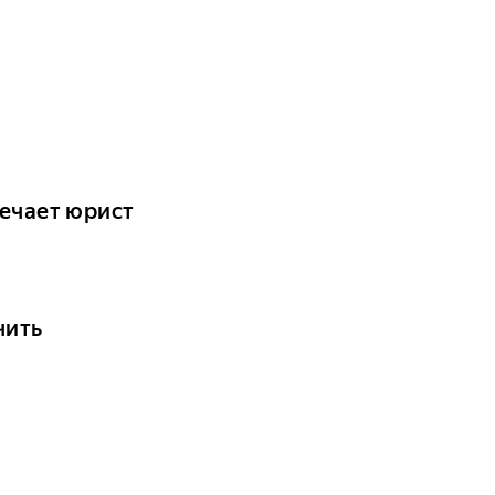
вечает юрист
чить