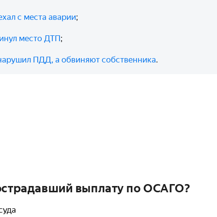
хал с места аварии
;
инул место ДТП
;
 нарушил ПДД, а обвиняют собственника
.
острадавший выплату по ОСАГО?
суда