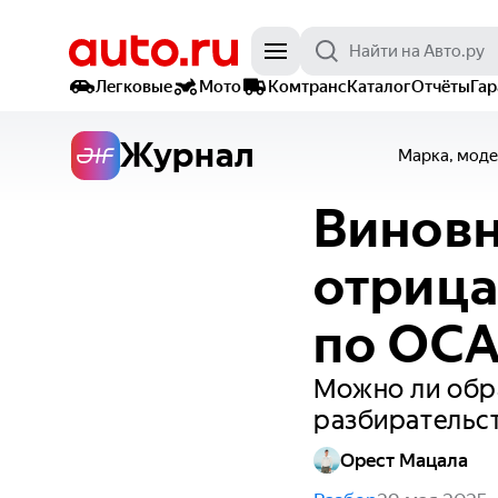
Легковые
Мото
Комтранс
Каталог
Отчёты
Га
Журнал
Марка, моде
Виновн
отрица
по ОСА
Можно ли обра
разбирательст
Орест Мацала