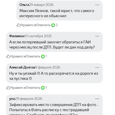
Ольга
29 января 2026
Максим Лезнов, такой юрист, что самого 
интересного не обьяснил
Нравится
Ответить
2
Филимон
13 сентября 2025
А если потерпевший захочет обратиться ГАИ 
через месяц после ДТП. Будет ли дан ход делу? 
Нравится
Ответить
1
Алексей Долгов
9 февраля 2026
Ну и ты уезжай !!! А то раскорячатся на дороге из 
за пустяка !!!
Нравится
Ответить
1
yrui.
19 февраля 2026
Зафиксировать место совершения ДТП на фото . 
Попытаться Взять расписку с пострадавшей 