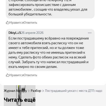
стороны. Сообщить по телефону 112 и 
зафиксировать происшествие с данным 
автомобилем , соощив что владелец уехал ,для 
большей убедительности.
Нравится
Ответить
DikiyL.i.S
26 апреля 2026
Если пострадавшему всёравно на повреждения 
своего автомобиля взять расписку что он не 
имеет к тебе притензий, но и ты должен тоже 
дать ему расписку что не имеешь притензий к 
нему. Сделать фото обеих расписок на всякий 
случай. Забрать ту что написал пострадавший и 
ехать мирно по своим делам.
Нравится
Ответить
Журнал Авто.ру
Разбор
Пострадавший уехал с места ДТП: надо 
Читать ещё