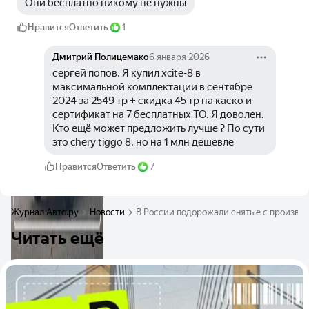
Они бесплатно никому не нужны
Нравится
Ответить
1
Дмитрий Полицемако
6 января 2026
сергей попов, Я купил xcite-8 в 
максимальной комплектации в сентябре 
2024 за 2549 тр + скидка 45 тр на каско и 
сертификат на 7 бесплатных ТО. Я доволен. 
Кто ещё может предложить лучше ? По сути 
это chery tiggo 8, но на 1 млн дешевле
Нравится
Ответить
7
Журнал Авто.ру
Новости
В России подорожали снятые с производ
Читать ещё