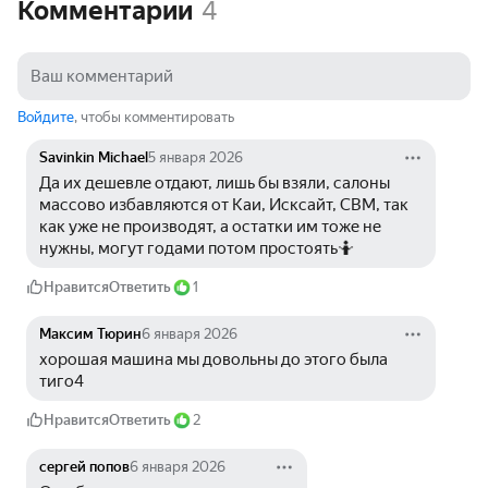
Комментарии
4
Войдите
, чтобы комментировать
Savinkin Michael
5 января 2026
Да их дешевле отдают, лишь бы взяли, салоны 
массово избавляются от Каи, Исксайт, СВМ, так 
как уже не производят, а остатки им тоже не 
нужны, могут годами потом простоять🤷
Нравится
Ответить
1
Максим Тюрин
6 января 2026
хорошая машина мы довольны до этого была 
тиго4
Нравится
Ответить
2
сергей попов
6 января 2026