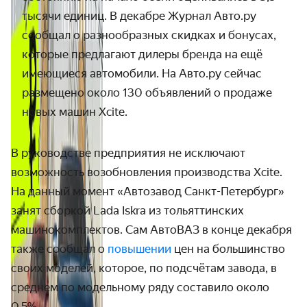
тысячи единиц. В декабре Журнал Авто.ру 
сообщал о разнообразных скидках и бонусах, 
которые предлагают дилеры бренда на ещё 
имеющиеся автомобили. На Авто.ру сейчас 
размещено около 130 объявлений о продаже 
новых машин Xcite. 
В руководстве предприятия не исключают 
возможность возобновления производства Xcite. 
На данный момент «Автозавод Санкт-Петербург» 
занят сборкой Lada Iskra из тольяттинских 
машинокомплектов. Сам АвтоВАЗ в конце декабря 
также сообщал о 
повышении 
цен на большинство 
своих моделей, которое, по подсчётам завода, в 
среднем по модельному ряду составило около 
0,5%.