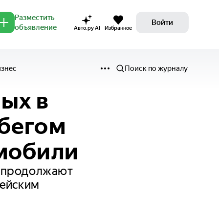
Разместить
Войти
объявление
Авто.ру AI
Избранное
изнес
Поиск по журналу
ых в
обегом
омобили
е продолжают
рейским