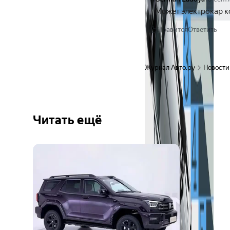
Может электрокар к
Нравится
Ответить
Журнал Авто.ру
Новости
Читать ещё
Ещё 6
фото