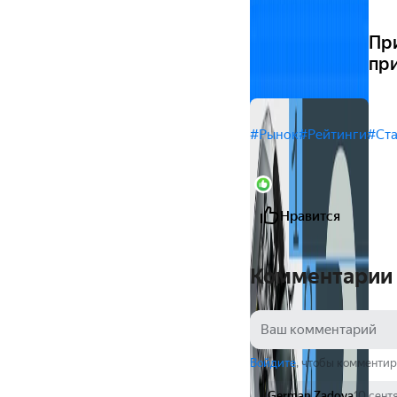
Пр
пр
#Рынок
#Рейтинги
#Ста
1
Нравится
Комментарии
Войдите
, чтобы комментир
German Zadoya
10 сент