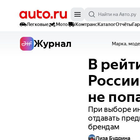
Легковые
Мото
Комтранс
Каталог
Отчёты
Га
Журнал
Марка, моде
В рейт
России
не поп
При выборе и
отдавать пред
брендам
Лиза Будрина