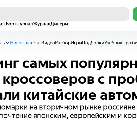
раж
Бортжурнал
Журнал
Дилеры
ль
Новости
Тесты
Видео
Разбор
Игры
Подборки
Учебник
Про б
инг самых популярн
 кроссоверов с пр
али китайские авт
номарки на вторичном рынке россиян
почтение японским, европейским и ко