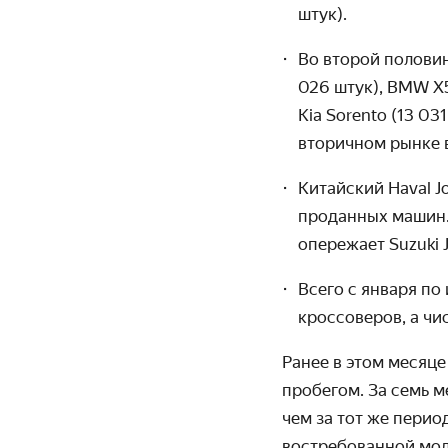
штук).
Во второй половине
026 штук), BMW X5 
Kia Sorento (13 03
вторичном рынке в
Китайский Haval Jo
проданных машин. 
опережает Suzuki J
Всего с января по
кроссоверов, а чи
Ранее в этом месяц
пробегом. За семь 
чем за тот же перио
востребованной моде