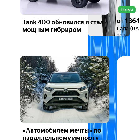
Новый
от
1 36
Tank 400 обновился и стал
Lada (ВАЗ
мощным гибридом
2026
«Автомобилем мечты» по
параллельному импорту