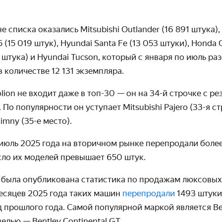
 списка оказались Mitsubishi Outlander (16 891 штука), 
(15 019 штук), Hyundai Santa Fe (13 053 штуки), Honda C
1 штука) и Hyundai Tucson, который с января по июль ра
 количестве 12 131 экземпляра.
lion не входит даже в топ-30 — он на 34-й строчке с ре
По популярности он уступает Mitsubishi Pajero (33-я ст
imny (35-е место).
 июль 2025 года на вторичном рынке перепродали боле
сло их моделей превышает 650 штук.
е была опубликована статистика по продажам люксовых
месяцев 2025 года таких машин
перепродали
1493 штуки,
д прошлого года. Самой популярной маркой является Ben
лью — Bentley Continental GT.