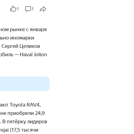
1
1
ном рынке с января
льно иномарки
» Сергей Целиков
биль — Haval Jolion
ают Toyota RAV4,
яне приобрели 24,9
. В пятёрку лидеров
hqai (17,5 тысячи