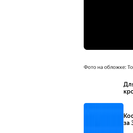
Фото на обложке: To
Дл
кр
Ko
за