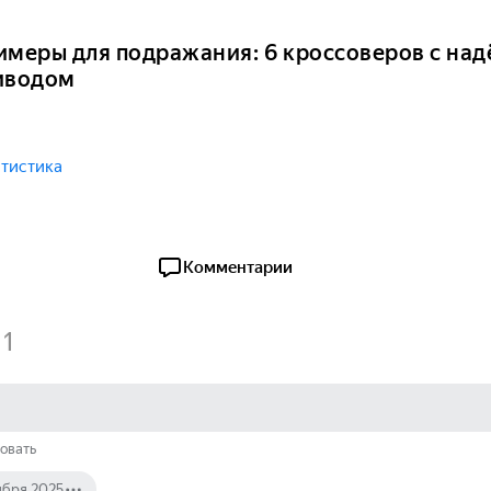
имеры для подражания: 6 кроссоверов с на
иводом
тистика
Комментарии
1
овать
ября 2025