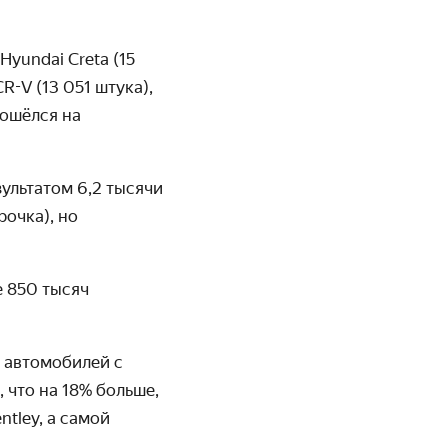
Hyundai Creta (15
R-V (13 051 штука),
зошёлся на
зультатом 6,2 тысячи
рочка), но
е 850 тысяч
 автомобилей с
 что на 18% больше,
tley, а самой