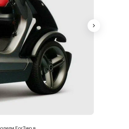
модели ForTwo в