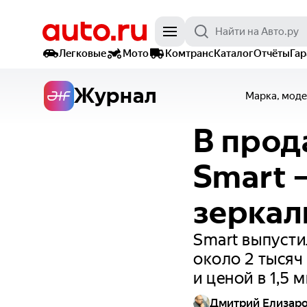
Легковые
Мото
Комтранс
Каталог
Отчёты
Га
Журнал
Марка, моде
В прод
Smart 
зеркал
Smart выпусти
около 2 тысяч
и ценой в 1,5
Дмитрий Елизар