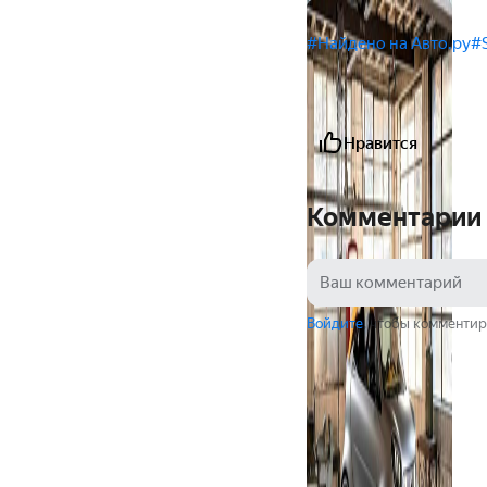
#Найдено на Авто.ру
#
Нравится
Комментарии
Войдите
, чтобы комментир