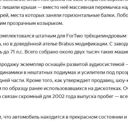
ек лишили крыши — вместо неё массивная перемычка на
ей, места которых заняли горизонтальные балки. Лоб
им прозрачным козырьком.
 комплектовался штатным для ForTwo трёхцилиндровым
, но в доведённой ателье Brabus модификации. С заводс
ь до 71 л.с. Всего собрано около двух тысяч таких маши
продажу экземпляр оснащён развитой аудиосистемой 
 динамики в нештатных подиумах и усилители под проз
ней части. Кроме того, как утверждает продавец, шоу
 по образцу ранее использовавшихся на дискотеках. О
 связан скромный для 2002 года выпуска пробег — всег
, что автомобиль находится в прекрасном состоянии и