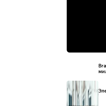
Br
ми
Эл