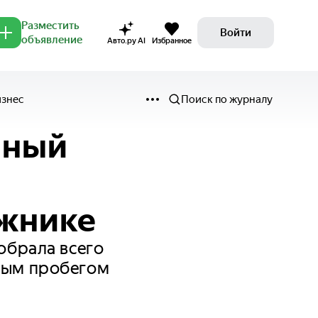
Разместить
Войти
объявление
Авто.ру AI
Избранное
изнес
Поиск по журналу
нный
ажнике
собрала всего
алым пробегом