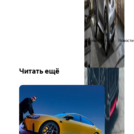
Журнал Авто.ру
Новости
Читать ещё
Ещё 6
фото