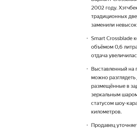
2002 году. Хэтчб
традиционных двер
заменили невысок
Smart Crossblade
объёмом 0,6 литра
отдача увеличилас
Выставленный на 
можно разглядеть
размещённые в зад
зеркальным шаром
статусом шоу-кара
километров.
Продавец уточняет