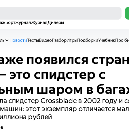
раж
Бортжурнал
Журнал
Дилеры
ль
Новости
Тесты
Видео
Разбор
Игры
Подборки
Учебник
Про б
аже появился стра
— это спидстер с
ьным шаром в баг
ла спидстер Crossblade в 2002 году и 
 машин: этот экземпляр отличается м
 миллиона рублей
ов