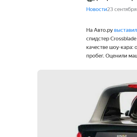
Новости
23 сентября
На Авто.ру
выстави
спидстер Crossblade
качестве шоу-кара: 
пробег. Оценили маш