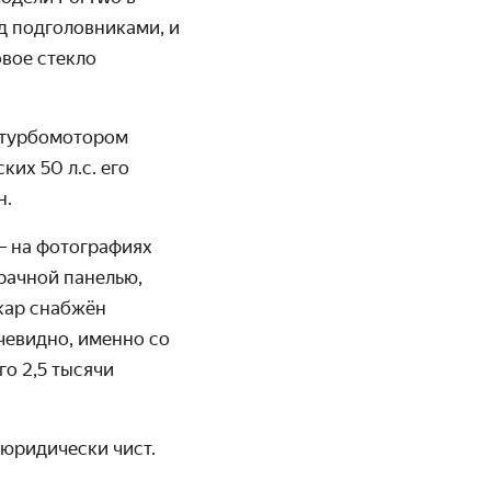
д подголовниками, и
овое стекло
 турбомотором
ких 50 л.с. его
н.
— на фотографиях
рачной панелью,
-кар снабжён
чевидно, именно со
о 2,5 тысячи
 юридически чист.