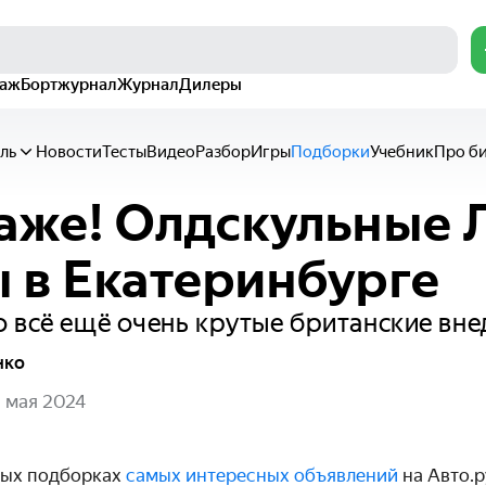
раж
Бортжурнал
Журнал
Дилеры
ль
Новости
Тесты
Видео
Разбор
Игры
Подборки
Учебник
Про б
аже! Олдскульные 
 в Екатеринбурге
 всё ещё очень крутые британские вн
нко
 мая 2024
ных подборках
самых интересных объявлений
на Авто.р