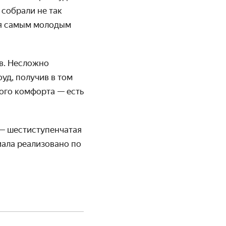
 собрали не так
лся самым молодым
ов. Несложно
уд, получив в том
ого комфорта — есть
 — шестиступенчатая
ала реализовано по