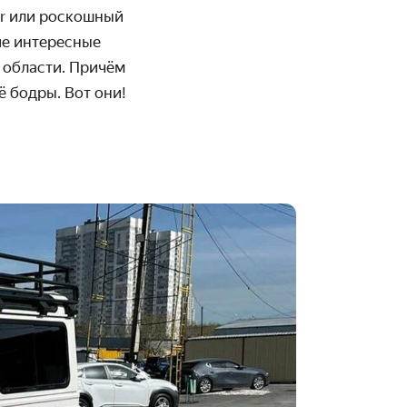
er или роскошный
ие интересные
 области. Причём
 бодры. Вот они!