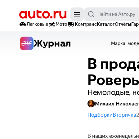
Легковые
Мото
Комтранс
Каталог
Отчёты
Га
Журнал
Марка, моде
В прод
Роверы
Немолодые, но
Михаил Николае
Подборки
Вторичка
2
В наших еженедель