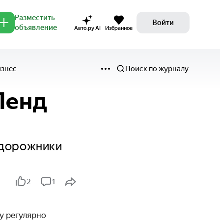
Разместить
Войти
объявление
Авто.ру AI
Избранное
изнес
Поиск по журналу
Ленд
едорожники
2
1
у регулярно