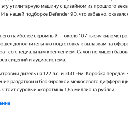
 эту утилитарную машину с дизайном из прошлого века
. И в нашей подборке Defender 90, что забавно, оказа
у него наиболее скромный — около 107 тысяч километр
рошёл дополнительную подготовку к вылазкам на оффро
рат со специальным креплением. Салон не лишён базов
рев сидений и аудиосистема.
итровый дизель на 122 л.с. и 360 Н·м. Коробка передач
ение раздаткой и блокировкой межосевого дифференци
. Стоит суровый «коротыш» 1,85 миллиона рублей.
ение