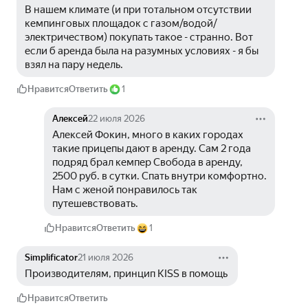
В нашем климате (и при тотальном отсутствии 
кемпинговых площадок с газом/водой/
электричеством) покупать такое - странно. Вот 
если б аренда была на разумных условиях - я бы 
взял на пару недель.
Нравится
Ответить
1
Алексей
22 июля 2026
Алексей Фокин, много в каких городах 
такие прицепы дают в аренду. Сам 2 года 
подряд брал кемпер Свобода в аренду, 
2500 руб. в сутки. Спать внутри комфортно. 
Нам с женой понравилось так 
путешевствовать.
Нравится
Ответить
1
Simplificator
21 июля 2026
Производителям, принцип KISS в помощь 
Нравится
Ответить