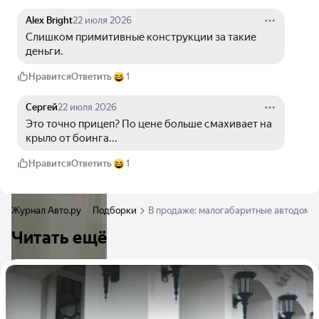
Alex Bright
22 июля 2026
Слишком примитивные конструкции за такие 
деньги.
Нравится
Ответить
1
Сергей
22 июля 2026
Это точно прицеп? По цене больше смахивает на 
крыло от боинга...
Нравится
Ответить
1
Журнал Авто.ру
Подборки
В продаже: малогабаритные автодома
Читать ещё