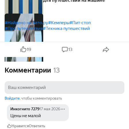
для путешествий на машине
#Найдено на Авто.ру
#Кемперы
#Пит-стоп
#Про путешествия
#Техника путешествий
19
13
Комментарии
13
Войдите
, чтобы комментировать
Инкогнито 7279
17 мая 2026
Цены не малой
Нравится
Ответить