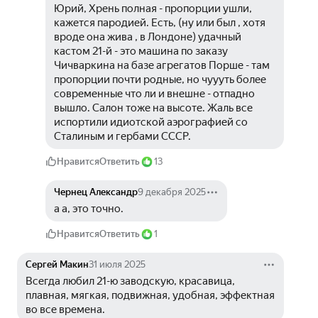
Юрий, Хрень полная - пропорции ушли, 
кажется пародией. Есть, (ну или был , хотя 
вроде она жива , в Лондоне) удачный 
кастом 21-й - это машина по заказу 
Чичваркина на базе агрегатов Порше - там 
пропорции почти родные, но чуууть более 
современные что ли и внешне - отпадно 
вышло. Салон тоже на высоте. Жаль все 
испортили идиотской аэрографией со 
Сталиным и гербами СССР.
Нравится
Ответить
13
Чернец Александр
9 декабря 2025
а а, это точно.
Нравится
Ответить
1
Сергей Макин
31 июля 2025
Всегда любил 21-ю заводскую, красавица, 
плавная, мягкая, подвижная, удобная, эффектная 
во все времена.