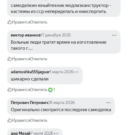
самоделкин юныйтехник модлизканструктор - 
кастюмы из сср непеределать и нииспортить
Нравится
Ответить
виктор иванков
17 декабря 2025
Больные люди тратят время на изготовление 
такого г....
Нравится
Ответить
adamushka555jaguar
1 марта 2026
шикарно сделали
Нравится
Ответить
1
Петрович Петрович
28 марта 2026
Оригинально смотрится последняя самоделка
Нравится
Ответить
дед Мазай
7 июля 2026