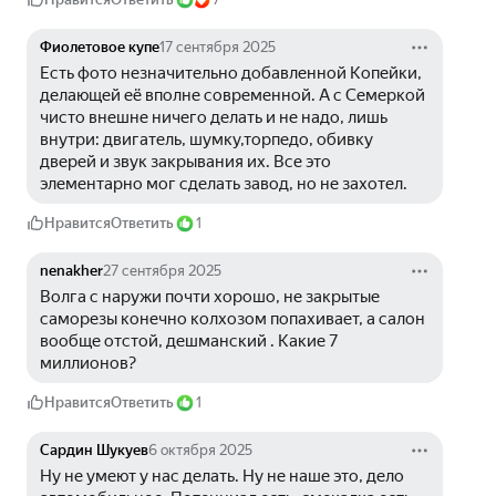
Фиолетовое купе
17 сентября 2025
Есть фото незначительно добавленной Копейки, 
делающей её вполне современной. А с Семеркой 
чисто внешне ничего делать и не надо, лишь 
внутри: двигатель, шумку,торпедо, обивку 
дверей и звук закрывания их. Все это 
элементарно мог сделать завод, но не захотел.
Нравится
Ответить
1
nenakher
27 сентября 2025
Волга с наружи почти хорошо, не закрытые 
саморезы конечно колхозом попахивает, а салон 
вообще отстой, дешманский . Какие 7 
миллионов?
Нравится
Ответить
1
Сардин Шукуев
6 октября 2025
Ну не умеют у нас делать. Ну не наше это, дело 