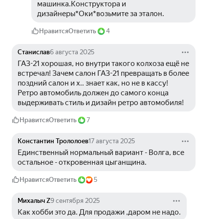
машинка.Конструктора и 
дизайнеры*Оки*возьмите за эталон.
Нравится
Ответить
4
Станислав
6 августа 2025
ГАЗ-21 хорошая, но внутри такого колхоза ещё не 
встречал! Зачем салон ГАЗ-21 превращать в более 
поздний салон и х.. знает как, но не в кассу! 
Ретро автомобиль должен до самого конца 
выдерживать стиль и дизайн ретро автомобиля!
Нравится
Ответить
7
Константин Трололоев
17 августа 2025
Единственный нормальный вариант - Волга, все 
остальное - откровенная цыганщина.
Нравится
Ответить
5
Михалыч Z
9 сентября 2025
Как хобби это да. Для продажи ,даром не надо.