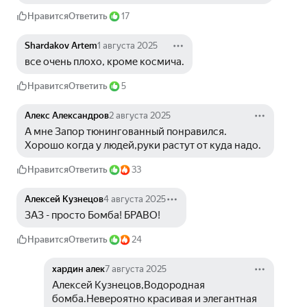
Нравится
Ответить
17
Shardakov Artem
1 августа 2025
все очень плохо, кроме космича.
Нравится
Ответить
5
Алекс Александров
2 августа 2025
А мне Запор тюнингованный понравился. 
Хорошо когда у людей,руки растут от куда надо.
Нравится
Ответить
33
Алексей Кузнецов
4 августа 2025
ЗАЗ - просто Бомба! БРАВО!
Нравится
Ответить
24
хардин алек
7 августа 2025
Алексей Кузнецов,Водородная 
бомба.Невероятно красивая и элегантная 