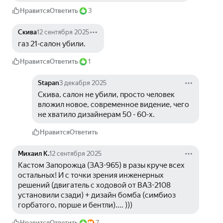
Нравится
Ответить
3
Скива
12 сентября 2025
газ 21-салон убили. 
Нравится
Ответить
1
Stapan
3 декабря 2025
Скива, салон не убили, просто человек 
вложил новое, современное видение, чего 
не хватило дизайнерам 50 - 60-х.
Нравится
Ответить
Михаил К.
12 сентября 2025
Кастом Запорожца (ЗАЗ-965) в разы круче всех 
остальных! И с точки зрения инженерных 
решений (двигатель с ходовой от ВАЗ-2108 
установили сзади) + дизайн бомба (симбиоз 
горбатого, порше и бентли).... )))
Нравится
Ответить
7