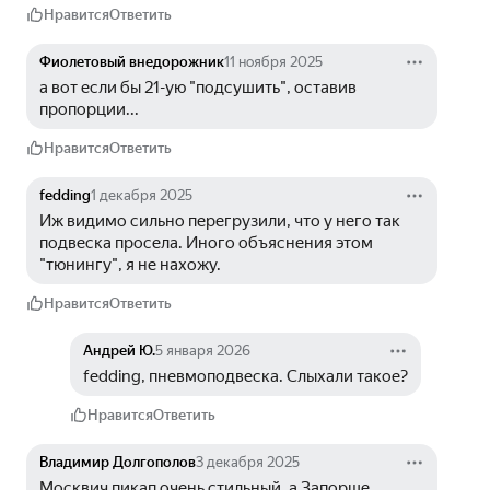
Нравится
Ответить
Фиолетовый внедорожник
11 ноября 2025
а вот если бы 21-ую "подсушить", оставив 
пропорции...
Нравится
Ответить
fedding
1 декабря 2025
Иж видимо сильно перегрузили, что у него так 
подвеска просела. Иного объяснения этом 
"тюнингу", я не нахожу.
Нравится
Ответить
Андрей Ю.
5 января 2026
fedding, пневмоподвеска. Слыхали такое?
Нравится
Ответить
Владимир Долгополов
3 декабря 2025
Москвич пикап очень стильный, а Запорше, 