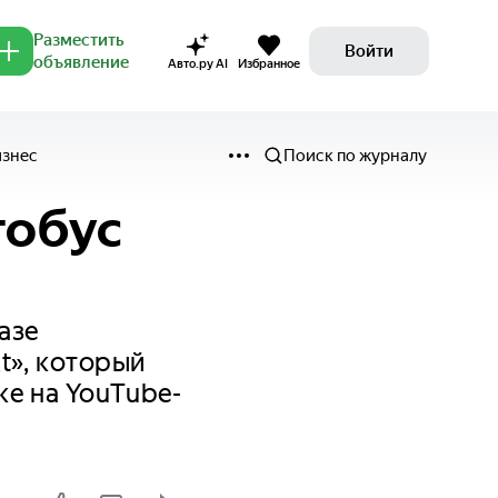
Разместить
Войти
объявление
Авто.ру AI
Избранное
изнес
Поиск по журналу
тобус
азе
t», который
ке на YouTube-