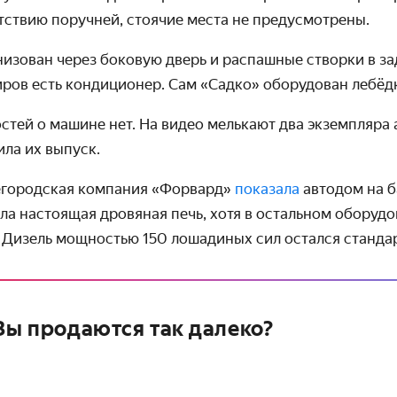
утствию поручней, стоячие места не предусмотрены.
низован через боковую дверь и распашные створки в за
ров есть кондиционер. Сам «Садко» оборудован лебёд
тей о машине нет. На видео мелькают два экземпляра а
ила их выпуск.
егородская компания «Форвард»
показала
автодом на б
а настоящая дровяная печь, хотя в остальном оборуд
 Дизель мощностью 150 лошадиных сил остался станда
АЗы продаются так далеко?