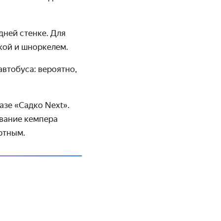
дней стенке. Для
кой и шноркелем.
втобуса: вероятно,
азе «Садко Next».
ование кемпера
ртным.