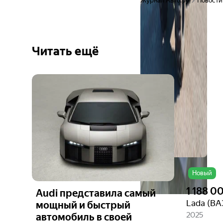
Журнал Авто.ру
Новости
Читать ещё
Ещё 6
фото
Новый
1 188 0
Audi представила самый
Lada (ВА
мощный и быстрый
2025
автомобиль в своей