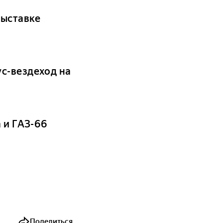
выставке
с-вездеход на
 и ГАЗ-66
Поделиться