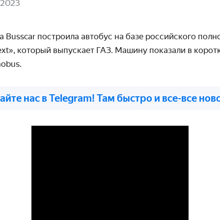
 2023
ма
Busscar
построила автобус на базе российского пол
xt
», который выпускает ГАЗ. Машину показали в корот
nobus
.
айте нас в Telegram! Там быстро и все-все нов