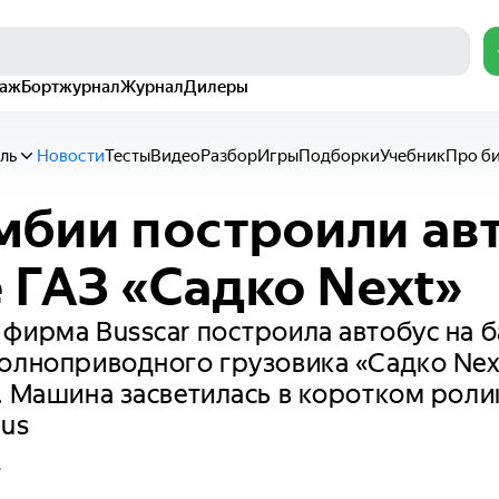
раж
Бортжурнал
Журнал
Дилеры
ль
Новости
Тесты
Видео
Разбор
Игры
Подборки
Учебник
Про б
мбии построили ав
е ГАЗ «Садко Next»
фирма Busscar построила автобус на б
олноприводного грузовика «Садко Nex
. Машина засветилась в коротком роли
bus
в