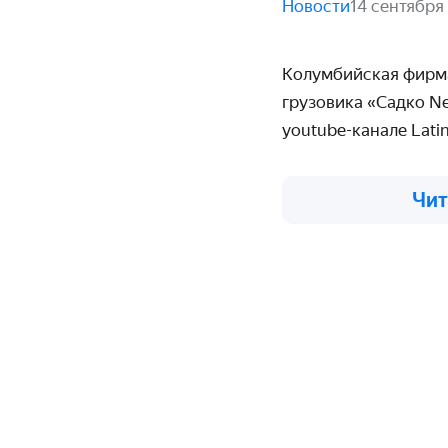
Новости
14 сентября
Колумбийская фир
грузовика «Садко
Ne
y
outube
-канале
Lati
Чит