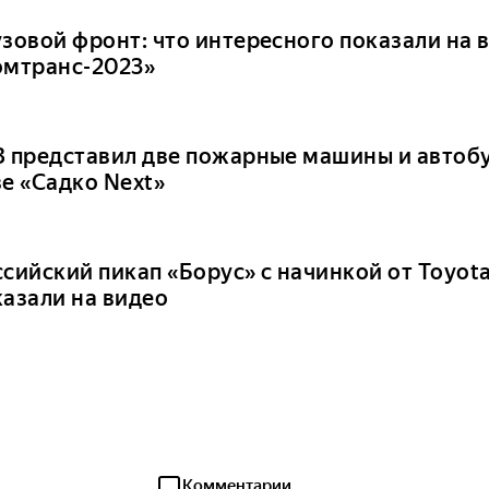
узовой фронт: что интересного показали на 
омтранс-2023»
З представил две пожарные машины и автобу
зе «Садко Next»
сийский пикап «Борус» с начинкой от Toyota
казали на видео
Комментарии