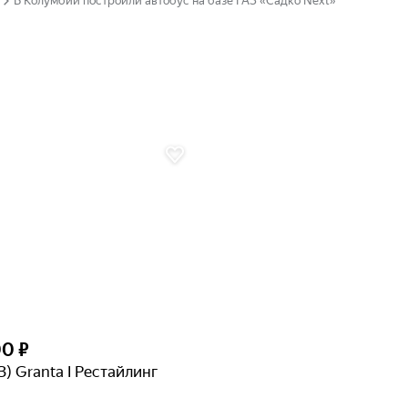
В Колумбии построили автобус на базе ГАЗ «Садко Next»
00 ₽
З) Granta I Рестайлинг