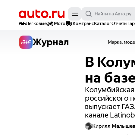
Легковые
Мото
Комтранс
Каталог
Отчёты
Га
Журнал
Марка, моде
В Колу
на баз
Колумбийская 
российского п
выпускает ГАЗ
канале Latino
Кирилл Малыше