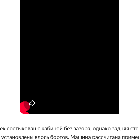
к состыкован с кабиной без зазора, однако задняя ст
а установлены вдоль бортов. Машина рассчитана приме