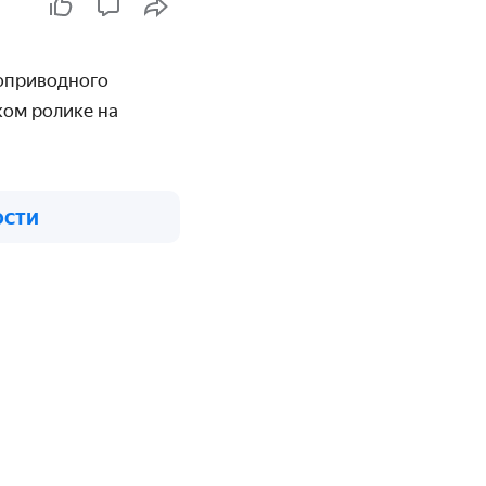
ноприводного
ком ролике на
ости