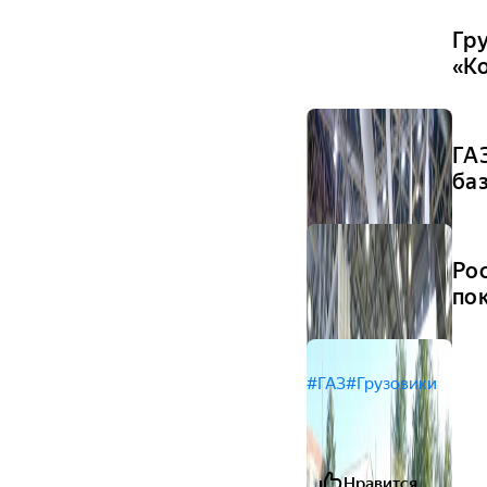
Гр
«К
ГА
ба
Рос
по
#ГАЗ
#Грузовики
Нравится