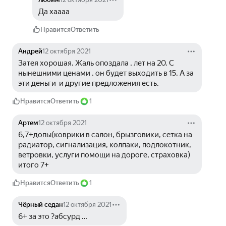
Да хаааа
Нравится
Ответить
Андрей
12 октября 2021
Затея хорошая. Жаль опоздала , лет на 20. С 
нынешними ценами , он будет выходить в 15. А за 
эти деньги  и другие предложения есть.
Нравится
Ответить
1
Артем
12 октября 2021
6,7+допы(коврики в салон, брызговики, сетка на 
радиатор, сигнализация, колпаки, подлокотник, 
ветровки, услуги помощи на дороге, страховка) 
итого 7+
Нравится
Ответить
1
Чёрный седан
12 октября 2021
6+ за это ?абсурд …