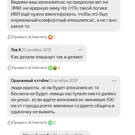
Видимо ваш апокалипсис не предполагает ни 
ЭМИ, ни ядерную зиму.<br />По такой логике 
ИВЛ ещё нужно вмонтировать, чтобы это был 
нормальный комфортный апокалипсис, а не г.вно 
какое-то
Нравится
Ответить
1
Лев К.
12 октября 2021
Как делали плацкарт так и делают
Нравится
Ответить
2
Оранжевый хэтчбек
12 октября 2021
люди идиоты . если будет апокалипсис то 
бензина не будет. немцы наступали никто далеко 
не уехал . если ждете апокалипсис минимум 100 
км от города роете землянки создаете общигы в 
одиночку не выжить.
Нравится
Ответить
2