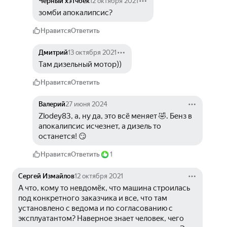
Чёрный хэтчбек
12 октября 2021
зомби апокалипсис?
Нравится
Ответить
Дмитрий
13 октября 2021
Там дизельный мотор))
Нравится
Ответить
Валерий
27 июня 2024
Zlodey83, а, ну да, это всё меняет 🤣. Бенз в 
апокалипсис исчезнет, а дизель то 
останется! 😏
Нравится
Ответить
1
Сергей Измайлов
12 октября 2021
А что, кому то невдомёк, что машина строилась 
под конкретного заказчика и все, что там 
установлено с ведома и по согласованию с 
эксплуатантом? Наверное знает человек, чего 