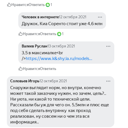
Нравится
Ответить
1
Человек в интернете
12 октября 2021
Дружок, Киа Соренто стоит уже 4,6 млн
Нравится
Ответить
1
Валеев Руслан
13 октября 2021
3,5 в максималке<br 
/>
https://www.k&shy;ia.ru/models…
Нравится
Ответить
Соловьев Игорь
12 октября 2021
Снаружи выглядит норм, но внутри, конечно 
может такой заказчику нужен, но зачем, цель?.. 
Ни уюта, ни какой то технической цели. 
Рассказали бы уж для чего он. 5,5млн и плюс еще 
под себя сделать внутрянку  как проход 
реализован, ну совсем ни о чем эта вся 
информация..