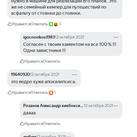
нужно в машине для реализации его планов. Это 
же не семейный кемпер для путешествий по 
асфальту от стоянки до стоянки.
Нравится
Ответить
3
igor.novikov.1983
12 октября 2021
Согласен с твоим каментом на все 100 % !!! 
Одни завистники !!!
Нравится
Ответить
19640920
12 октября 2021
это ведро хуже апокалипсиса. 
Нравится
Ответить
1
Розанов Александр кикбоксинг Ярославль
12 октября 2021
даааа
Нравится
Ответить
любим
12 октября 2021