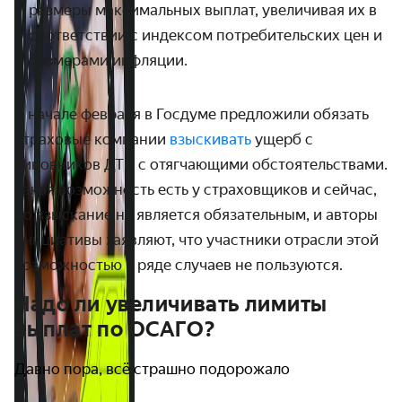
размеры максимальных выплат, увеличивая их в
соответствии с индексом потребительских цен и
размерами инфляции.
В начале февраля в Госдуме предложили обязать
страховые компании
взыскивать
ущерб с
виновников ДТП с отягчающими обстоятельствами.
Такая возможность есть у страховщиков и сейчас,
но взыскание не является обязательным, и авторы
инициативы заявляют, что участники отрасли этой
возможностью в ряде случаев не пользуются.
Надо ли увеличивать лимиты
выплат по ОСАГО?
Давно пора, всё страшно подорожало