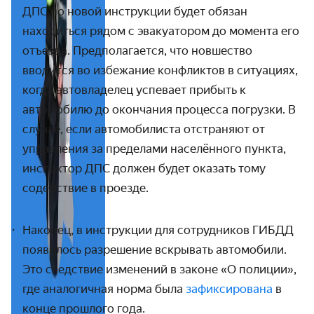
ДПС по новой инструкции будет обязан
находиться рядом с эвакуатором до момента его
отъезда. Предполагается, что новшество
вводится во избежание конфликтов в ситуациях,
когда автовладелец успевает прибыть к
автомобилю до окончания процесса погрузки. В
случае, если автомобилиста отстраняют от
управления за пределами населённого пункта,
инспектор ДПС должен будет оказать тому
содействие в проезде.
Наконец, в инструкции для сотрудников ГИБДД
появилось разрешение вскрывать автомобили.
Это следствие изменений в законе «О полиции»,
где аналогичная норма была
зафиксирована
в
конце прошлого года.