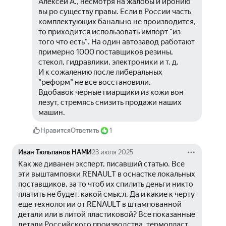
Алексей А., несмотря на жалобы и иронию 
вы ро существу правы. Если в России часть 
комплектующих банально не производится, 
то приходится использовать импорт "из 
того что есть". На один автозавод работают 
примерно 1000 поставщиков резины, 
стекол, гидравлики, электроники и т. д.
И к сожалению после либеральных 
"реформ" не все восстановили.
Вдобавок черные пиарщики из кожи вон 
лезут, стремясь снизить продажи наших 
машин. 
Нравится
Ответить
1
Иван Тюльпанов НАМИ
23 июля 2025
Как же диванен эксперт, писавший статью. Все 
эти выштамповки RENAULT в оснастке локальных 
поставщиков, за то чтоб их спилить деньги никто 
платить не будет, какой смысл. Да и какие к черту 
еще технологии от RENAULT в штампованной 
детали или в литой пластиковой? Все показанные 
детали Российского производства, термопласт 