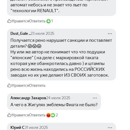
автомат небось и не знает что льет по 
"технологии RENAULT".
Нравится
Ответить
1
Dust_Gale ..
23 июля 2025
Получается рено нарушает санкции и поставляет 
детали? 😱😱😱
Ну или же автор не понимает что что подушки 
"японские" ( на деле с маркировкой таката 
которая уже обанкротилась давно ) и штампы 
рено всю жизнь находились на РОССИЙСКИХ 
заводах но их уже делают ИЗ СВОИХ заготовок. 
Нравится
Ответить
Александр Захаров
24 июля 2025
А чего в Жигулях эмблемы Фиата не было?
Нравится
Ответить
2
Юрий С
31 июля 2025