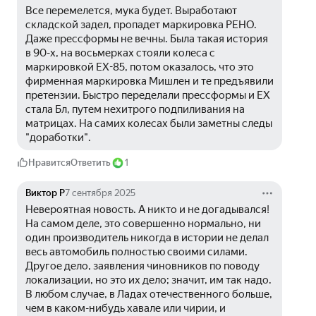
Все перемелется, мука будет. Выработают 
складской задел, пропадет маркировка РЕНО. 
Даже прессформы не вечны. Была такая история 
в 90-х, на восьмерках стояли колеса с 
маркировкой ЕХ-85, потом оказалось, что это 
фирменная маркировка Мишлен и те предъявили 
претензии. Быстро переделали прессформы и ЕХ 
стала Бл, путем нехитрого подпиливания на 
матрицах. На самих колесах были заметны следы 
"доработки".
Нравится
Ответить
1
Виктор Р
7 сентября 2025
Невероятная новость. А никто и не догадывался! 
На самом деле, это совершенно нормально, ни 
один производитель никогда в истории не делал 
весь автомобиль полностью своими силами. 
Другое дело, заявления чиновников по поводу 
локализации, но это их дело; значит, им так надо. 
В любом случае, в Ладах отечественного больше, 
чем в каком-нибудь хавале или чирии, и 