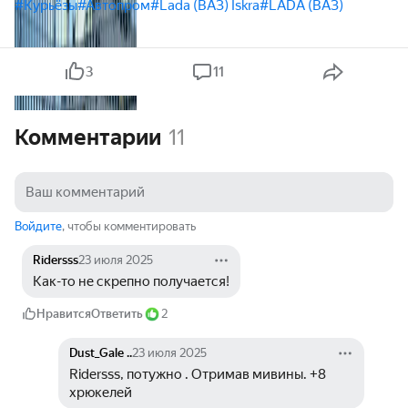
#Курьёзы
#Автопром
#Lada (ВАЗ) Iskra
#LADA (ВАЗ)
3
11
Комментарии
11
Войдите
, чтобы комментировать
Ridersss
23 июля 2025
Как-то не скрепно получается!
Нравится
Ответить
2
Dust_Gale ..
23 июля 2025
Ridersss, потужно . Отримав мивины. +8 
хрюкелей 