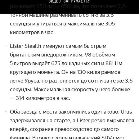
ВИДЕО ЗАГРУЖАЕТСЯ
развивает 650 л.с. и 850 Нм, что позволяет 2,2-
тонной машине разменивать сотню за 3,6
секунды и упираться в максимальные 305
километров в час.
Lister Stealth именуют самым быстрым
британским внедорожником. V8 объёмом
5 литров выдаёт 675 лошадиных сил и 881 Нм
крутящего момента. Он на 130 кило­граммов
легче Уруса, но разгоняется до сотни за те же 3,6
секунды. Максимальная скорость у него больше
— 314 километров в час.
Оба заезда с места закончились одинаково: Urus
задер­живался на старте, а Lister резко вырывался
вперёд, сохраняя превос­ходство до самого
финиша. В гонке с ходу итальянский SUV смог