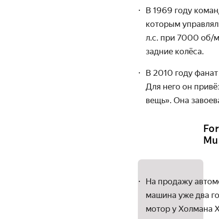
В 1969 году кома
которым управлял 
л.с. при 7000 об/
задние колёса.
В 2010 году фанат
Для него он привё
вещь». Она завоев
Fo
Mu
На продажу автом
машина уже два го
мотор у Холмана Х