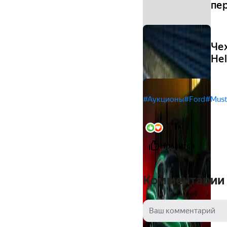
пер
Че
Hel
#Аукционы
#Ford
#Mus
10
Нравится
Комментарии