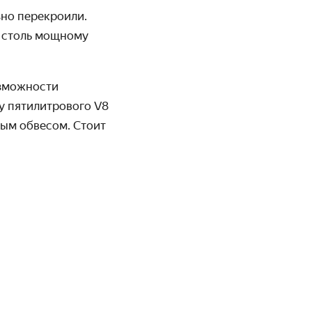
зно перекроили.
к столь мощному
зможности
у пятилитрового V8
вым обвесом. Стоит