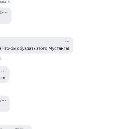
овать
25
что-бы обуздать этого Мустанга! 
3
ся 
5