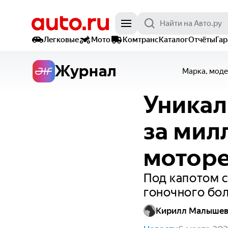
Легковые
Мото
Комтранс
Каталог
Отчёты
Га
Журнал
Марка, моде
Уникал
за мил
мотор
Под капотом с
гоночного бо
Кирилл Малыше