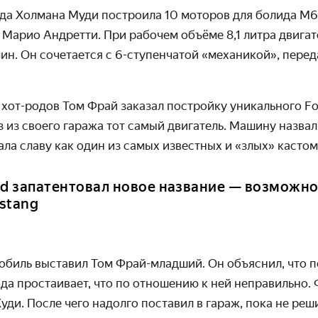
нда Холмана Муди построила 10 моторов для болида
M
6
Марио Андретти. При рабочем объёме 8,1 литра двигат
мин. Он сочетается с 6-ступенчатой «механикой», пере
 хот-родов Том Фрай заказал постройку уникального
Fo
з из своего гаража тот самый двигатель. Машину назва
ала славу как один из самых известных и «злых» касто
rd запатентовал новое название — возможно
stang
обиль выставил Том Фрай-младший. Он объяснил, что п
да простаивает, что по отношению к ней неправильно.
уди. После чего надолго поставил в гараж, пока не реш