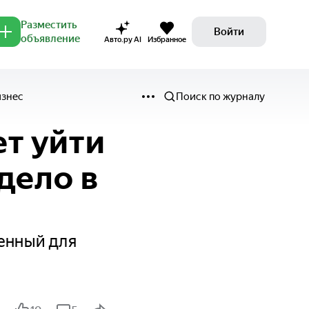
Разместить
Войти
объявление
Авто.ру AI
Избранное
изнес
Поиск по журналу
т уйти
дело в
енный для