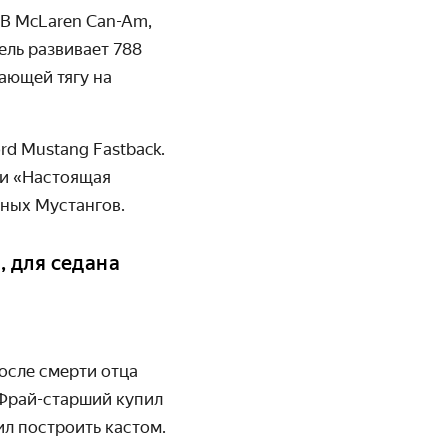
B
McLaren
Can
-
Am
,
ель развивает 788
дающей тягу на
rd
Mustang
Fastback
.
ли «Настоящая
мных Мустангов.
, для седана
осле смерти отца
 Фрай-старший купил
ил построить кастом.