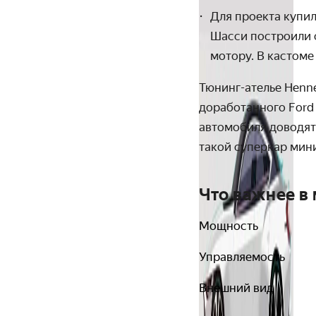
Для проекта купил
Шасси построили с
мотору. В кастоме
Тюнинг-ателье Henn
доработанного Ford
автомобиля доводят
такой суперкар мин
Что важнее в
Мощность
Управляемость
Внешний вид