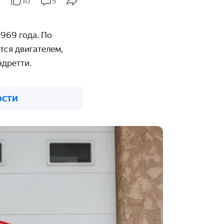
10
5
1969 года. По
тся двигателем,
ндретти.
ости