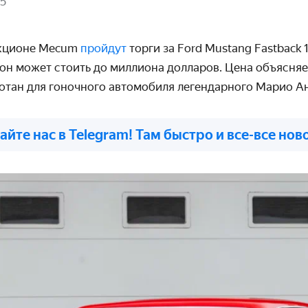
25
укционе Mecum
пройдут
торги за Ford Mustang Fastback 
он может стоить до миллиона долларов. Цена объясняе
отан для гоночного автомобиля легендарного Марио А
айте нас в Telegram! Там быстро и все-все нов