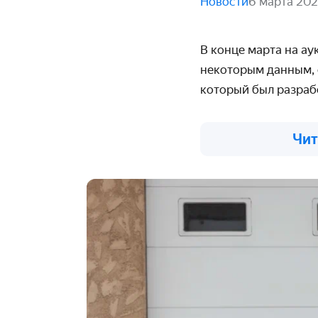
Новости
6 марта 20
В конце марта на а
некоторым данным, 
который был разраб
Чит