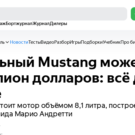
раж
Бортжурнал
Журнал
Дилеры
ль
Новости
Тесты
Видео
Разбор
Игры
Подборки
Учебник
Про б
ьный Mustang може
лион долларов: всё 
е
тоит мотор объёмом 8,1 литра, постро
лида Марио Андретти
в