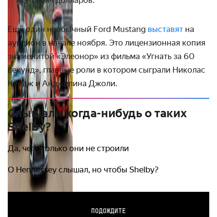
149 тысяч долларов.
Ещё один необычный Ford Mustang
выставят
на
аукцион в начале ноября. Это лицензионная копия
знаменитой «Элеонор» из фильма «Угнать за 60
секунд», главные роли в котором сыграли Николас
Кейдж и Анджелина Джоли.
Слышали когда-нибудь о таких
Shelby?
Да, чего только они не строили
О Hennessey слышал, но чтобы Shelby?
ПОДОЖДИТЕ