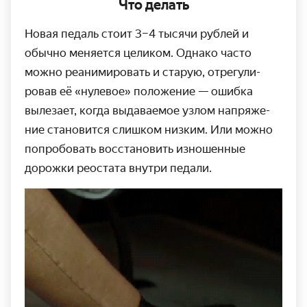
Что делать
Новая педаль стоит 3–4 тысячи рублей и
обычно меняется целиком. Однако часто
можно реаними­ровать и старую, отрегули­
ровав её «нулевое» положение — ошибка
вылезает, когда выдава­емое узлом напряже­
ние становится слишком низким. Или можно
попро­бовать восстано­вить изношенные
дорожки реостата внутри педали.