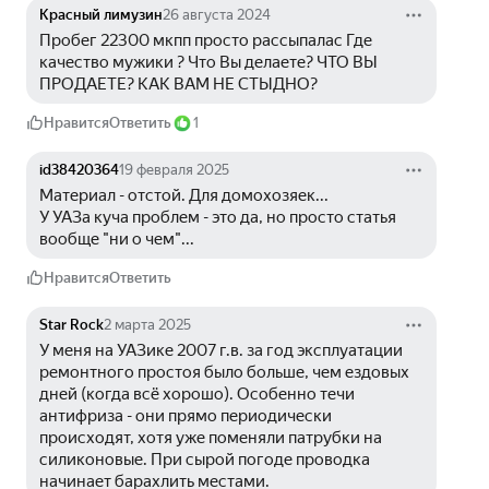
Красный лимузин
26 августа 2024
Пробег 22300 мкпп просто рассыпалас Где 
качество мужики ? Что Вы делаете? ЧТО ВЫ 
ПРОДАЕТЕ? КАК ВАМ НЕ СТЫДНО?
Нравится
Ответить
1
id38420364
19 февраля 2025
Материал - отстой. Для домохозяек...
У УАЗа куча проблем - это да, но просто статья 
вообще "ни о чем"...
Нравится
Ответить
Star Rock
2 марта 2025
У меня на УАЗике 2007 г.в. за год эксплуатации 
ремонтного простоя было больше, чем ездовых 
дней (когда всё хорошо). Особенно течи 
антифриза - они прямо периодически 
происходят, хотя уже поменяли патрубки на 
силиконовые. При сырой погоде проводка 
начинает барахлить местами.