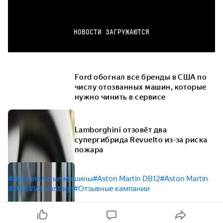
НОВОСТИ ЗАГРУЖАЮТСЯ
Ford обогнал все бренды в США по
числу отозванных машин, которые
нужно чинить в сервисе
Lamborghini отзовёт два
супергибрида Revuelto из-за риска
пожара
#Премиальные машины
#Aston Martin DB12
#Aston Martin
#DBX
#V8 Vantage
#Отзывные кампании