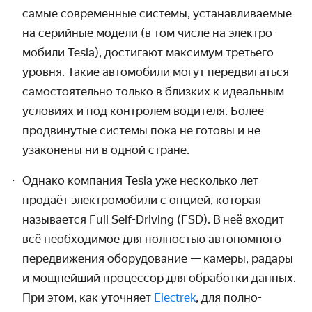
самые современ­ные системы, устанав­ливаемые
на серийные модели (в том числе на электро­
мобили Tesla), достигают максимум третьего
уровня. Такие авто­мобили могут пере­двигаться
само­стоятельно только в близких к идеальным
условиях и под контролем водителя. Более
продвинутые системы пока не готовы и не
узаконены ни в одной стране.
Однако компания Tesla уже несколько лет
продаёт электро­мобили с опцией, которая
называется Full Self-Driving (FSD). В неё входит
всё необходимое для полностью автоном­ного
пере­движения оборудо­вание — камеры, радары
и мощнейший процессор для обработки данных.
При этом, как уточняет
Electrek
, для полно­