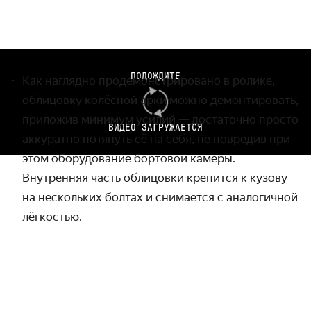
ПОДОЖДИТЕ
Как наглядно продемонстрировано в ролике,
облицовку колёсной арки можно демонтировать,
приложив минимум усилий — достаточно просто
ВИДЕО ЗАГРУЖАЕТСЯ
аккуратно потянуть её на себя, не повредив при
этом оборудование бортовой камеры.
Внутренняя часть облицовки крепится к кузову
на нескольких болтах и снимается с аналогичной
лёгкостью.