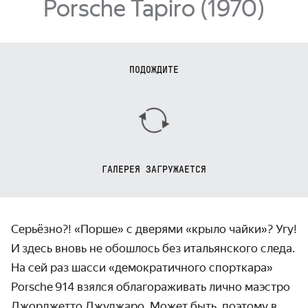
Porsche Tapiro (1970)
ПОДОЖДИТЕ
ГАЛЕРЕЯ ЗАГРУЖАЕТСЯ
Серьёзно?! «Порше» с дверями «крыло чайки»? Угу!
И здесь вновь не обошлось без италь­янского следа.
На сей раз шасси «демокра­тичного спорткара»
Porsche 914 взялся облагора­живать лично маэстро
Джор­джетто Джу­джаро. Может быть, поэтому в