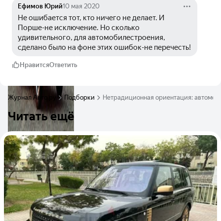
Ефимов Юрий
10 мая 2020
Не ошибается тот, кто ничего не делает. И 
Порше-не исключение. Но сколько 
удивительного, для автомобилестроения, 
сделано было на фоне этих ошибок-не перечесть!
Нравится
Ответить
Журнал Авто.ру
Подборки
Нетрадиционная ориентация: автомоби
Читать ещё