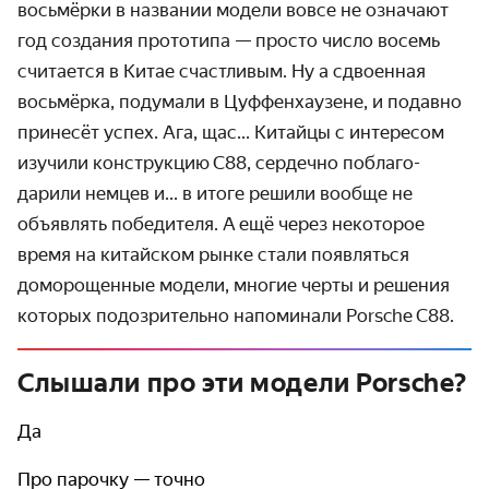
восьмёрки в названии модели вовсе не означают
год создания прототипа — просто число восемь
считается в Китае счаст­ливым. Ну а сдвоенная
восьмёрка, подумали в Цуффен­хаузене, и подавно
принесёт успех. Ага, щас... Китайцы с интересом
изучили конст­рукцию С88, сердечно поблаго­
дарили немцев и... в итоге решили вообще не
объявлять победи­теля. А ещё через некоторое
время на китайском рынке стали появляться
доморо­щенные модели, многие черты и решения
которых подозри­тельно напоминали Porsche C88.
Слышали про эти модели Porsche?
Да
Про парочку — точно