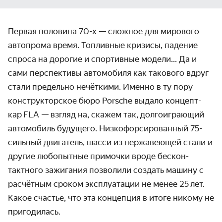
Первая половина 70-х — сложное для мирового
автопрома время. Топливные кризисы, падение
спроса на дорогие и спортивные модели... Да и
сами перс­пективы автомобиля как такового вдруг
стали предельно нечёткими. Именно в ту пору
конст­руктор­ское бюро Porsche выдало концепт-
кар FLA — взгляд на, скажем так, долго­играющий
автомобиль будущего. Низко­форси­ро­ван­ный 75-
сильный двигатель, шасси из нержа­веющей стали и
другие любо­пытные примочки вроде бескон­
тактного зажигания позволили создать машину с
расчётным сроком эксплу­атации не менее 25 лет.
Какое счастье, что эта концепция в итоге никому не
пригодилась.