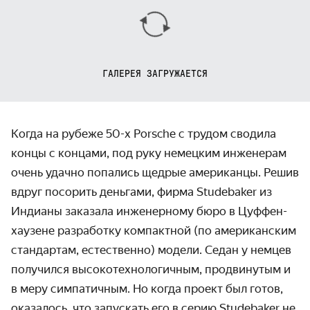
ГАЛЕРЕЯ ЗАГРУЖАЕТСЯ
Когда на рубеже 50-х Porsche с трудом сводила
концы с концами, под руку немецким инженерам
очень удачно попались щедрые американцы. Решив
вдруг посорить деньгами, фирма Studebaker из
Индианы заказала инженер­ному бюро в Цуффен­
хаузене разработку компактной (по американ­ским
стандартам, есте­ственно) модели. Седан у немцев
получился высоко­технологичным, продвинутым и
в меру симпа­тичным. Но когда проект был готов,
оказалось, что запускать его в серию Studebaker не