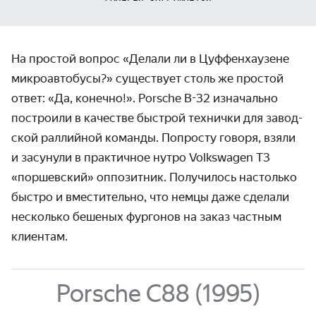
На простой вопрос «Делали ли в Цуффен­хаузене
микро­автобусы?» суще­ствует столь же простой
ответ: «Да, конечно!».
Porsche B-32
изна­чально
построили в качестве быстрой технички для завод­
ской раллийной команды. Попросту говоря, взяли
и засунули в практич­ное нутро Volkswagen T3
«поршев­ский» оппозитник. Получилось настолько
быстро и вмести­тельно, что немцы даже сделали
несколько бешеных фургонов на заказ частным
клиентам.
Porsche С88 (1995)