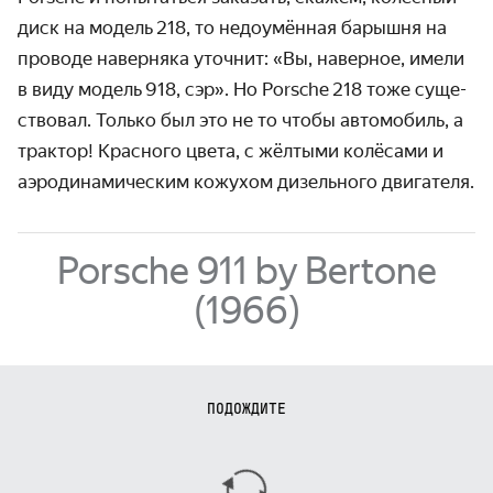
диск на модель 218, то недоумён­ная барышня на
проводе наверняка уточнит: «Вы, наверное, имели
в виду модель 918, сэр». Но Porsche 218 тоже суще­
ство­вал. Только был это не то чтобы авто­мо­биль, а
трактор! Красного цвета, с жёлтыми колёсами и
аэро­динами­че­ским кожухом дизельного двигателя.
Porsche 911 by Bertone
(1966)
ПОДОЖДИТЕ