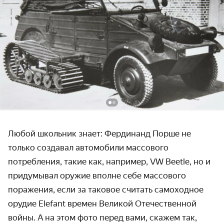
Любой школьник знает: Фердинанд Порше не
только создавал авто­мобили массового
потребления, такие как, например, VW Beetle, но и
при­думывал оружие вполне себе массового
пораже­ния, если за таковое считать само­ходное
орудие Elefant времен Великой Отече­ственной
войны. А на этом фото перед вами, скажем так,