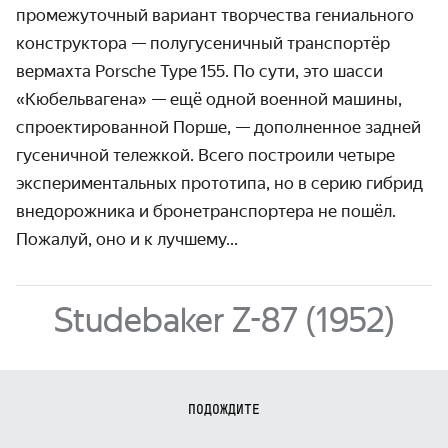
проме­жуточный вариант твор­чества гениального
конст­руктора — полугусе­ничный транс­портёр
вермахта Porsche Type 155. По сути, это шасси
«Кюбель­вагена» — ещё одной военной машины,
спроектиро­ванной Порше, — дополненное задней
гусеничной тележкой. Всего построили четыре
экспери­ментальных прототипа, но в серию гибрид
внедорожника и бронетранс­портера не пошёл.
Пожалуй, оно и к лучшему...
Studebaker Z-87 (1952)
ПОДОЖДИТЕ