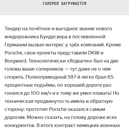
ГАЛЕРЕЯ ЗАГРУЖАЕТСЯ
Тендер на почётное и выгодное звание нового
внедорож­ника Бундесвера в после­военной
Германии вызвал интерес у трёх компаний. Кроме
Porsche, свои проекты пред­ставили DKW и
Borgward. Технологи­чески «Ягдваген» был на две
головы выше соперников — тут даже не о чем
спорить. Полно­приводный
597-й
легко брал 65-
процентные подъёмы, по хорошей дороге раз­
гонялся до
100 км/ч
и к тому же умел плавать! Но
техническая продвину­тость имела и обратную
сторону: прототип Porsche оказался самым
дорогим. Можно сказать, на голову дороже всех
конкурентов. В итоге контракт немецких военных