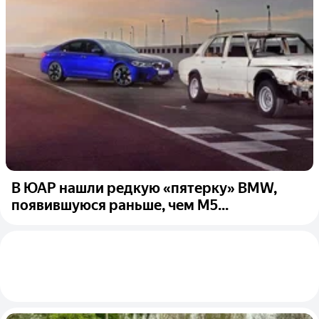
В ЮАР нашли редкую «пятерку» BMW,
появившуюся раньше, чем M5...