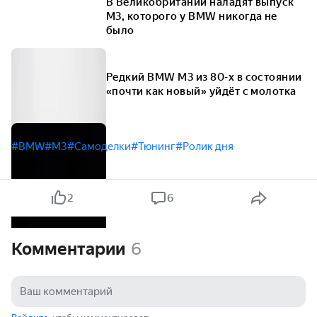
В Великобритании наладят выпуск
M3, которого у BMW никогда не
было
Редкий BMW M3 из 80-х в состоянии
«почти как новый» уйдёт с молотка
#BMW
#M3
#Самоделки
#Тюнинг
#Ролик дня
2
6
Комментарии
6