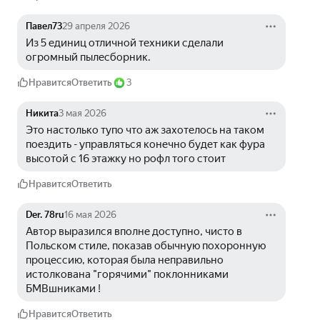
Павел73
29 апреля 2026
Из 5 единиц отличной техники сделали 
огромный пылесборник.
Нравится
Ответить
3
Никита
3 мая 2026
Это настолько тупо что аж захотелось на таком 
поездить - управляться конечно будет как фура 
высотой с 16 этажку но рофл того стоит
Нравится
Ответить
Der. 78ru
16 мая 2026
Автор выразился вполне доступно, чисто в 
Польском стиле, показав обычную похоронную 
процессию, которая была неправильно 
истолкована "горячими" поклонниками 
БМВшниками !
Нравится
Ответить