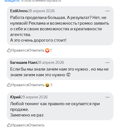
Войдите
, чтобы комментировать
EzdiUmno
28 апреля 2026
Работа проделана большая. А результат? Нет, не 
нулевой! Реклама и возможность громко заявить 
о себе и своих возможностях и креативности 
агентства.
А это очень дорогого стоит!
Нравится
Ответить
1
Багишаев Наил
28 апреля 2026
Если бы мы знали зачем нам это нужно , но мы не 
знаем зачем нам это нужно 🤦
Нравится
Ответить
3
Юрий
29 апреля 2026
Любой тюнинг как правило не окупается при 
продаже.
Замечено не раз
Нравится
Ответить