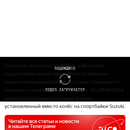
Польские тюнеры из NightRide и Bleumode
ПОДОЖДИТЕ
представили на выставке Ultrace в Германии
крайне необычный проект на стыке спортивного
тюнинга и современного искусства. Это BMW M3 в
ВИДЕО ЗАГРУЖАЕТСЯ
одной из культовых гоночных ливрей,
установленный вместо колёс на спортбайки Suzuki.