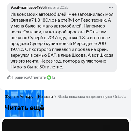
Vasif-namazov1976
6 марта 2025
Из всех моих автомобилей, мне запомнилась моя 
Октавия а7 1,8 180л.с на стейч1 от Рево техник. А 
у меня было не мало автомобилей. Например 
после Октавии, на которой проехал 150тыс.км 
покупал Суперб в 2017году, тоже 1.8. а вот после 
продажи Суперб купил новый Мерседес е 200 
197л.с. От которого плевался и продав на хрен, 
вернулся в семью ВАГ, в лице Шкода. А вот Шкода 
wrs это мечта. Через год, полтора куплю точно. 
Ну хотя бы на 50ти летие. 
Нравится
Ответить
12
Журнал Авто.ру
Новости
Skoda показала «заряженную» Octavia R
Читать ещё