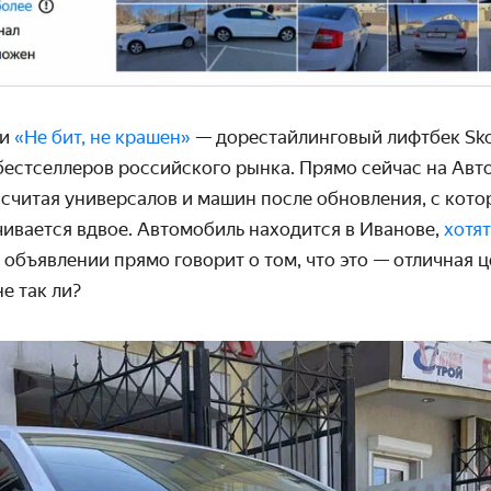
ки
«Не бит, не крашен»
— дорестайлинговый лифтбек Skod
бестселлеров российского рынка. Прямо сейчас на Авт
е считая универсалов и машин после обновления, с кот
ивается вдвое. Автомобиль находится в Иванове,
хотят
 объявлении прямо говорит о том, что это — отличная 
е так ли?