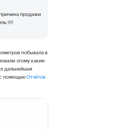
 причина продажи
ь !!!!
лометров побывала в
вовали этому какие-
ых дальнейшая
ь с помощью
Отчётов