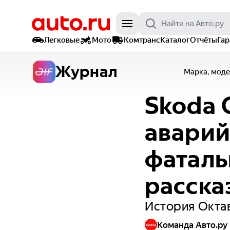
Легковые
Мото
Комтранс
Каталог
Отчёты
Га
Журнал
Марка, моде
Skoda 
аварий
фаталь
расска
История Октав
Команда Авто.ру