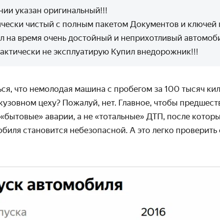
нии указан оригинальный!!!
чески чистый с полным пакетом Документов и ключей
л на время очень достойный и неприхотливый автомобил
актически не эксплуатирую Купил внедорожник!!!
ься, что немолодая машина с пробегом за 100 тысяч ки
узовном цеху? Пожалуй, нет. Главное, чтобы предшест
«бытовые» аварии, а не «тотальные» ДТП, после котор
обиля становится небезопасной. А это легко проверит