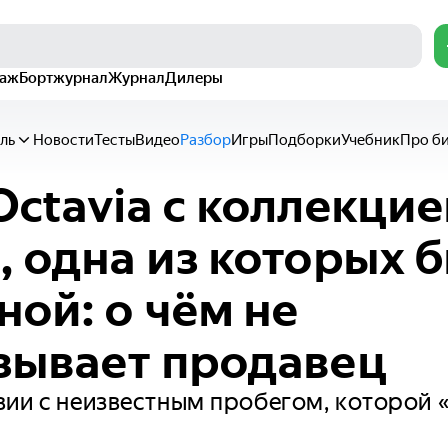
раж
Бортжурнал
Журнал
Дилеры
ль
Новости
Тесты
Видео
Разбор
Игры
Подборки
Учебник
Про б
Octavia с коллекци
, одна из которых 
ной: о чём не
зывает продавец
ии с неизвестным пробегом, которой 