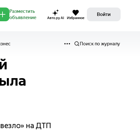
Разместить
Войти
объявление
Авто.ру AI
Избранное
изнес
Поиск по журналу
ей
была
«везло» на ДТП