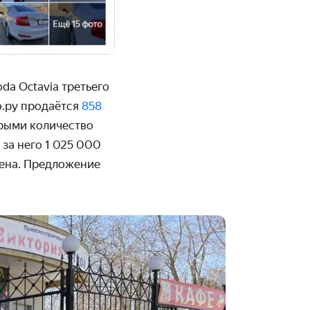
a Octavia третьего
о.ру продаётся
858
орыми количество
за него 1 025 000
цена. Предложение