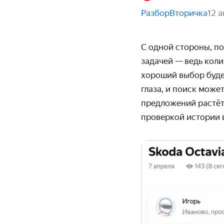
Разбор
Вторичка
12 
С одной стороны, п
задачей — ведь кол
хороший выбор будет
глаза, и поиск може
предложений растёт
проверкой истории в