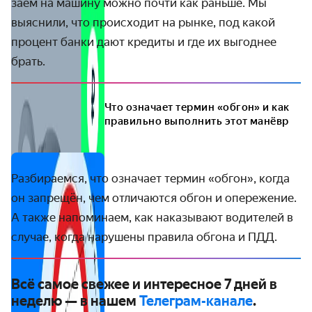
заём на машину можно почти как раньше. Мы
выяснили, что происходит на рынке, под какой
процент банки дают кредиты и где их выгоднее
брать.
Что означает термин «обгон» и как
правильно выполнить этот манёвр
Разбираемся, что означает термин «обгон», когда
он запрещён, чем отличаются обгон и опережение.
А также напоминаем, как наказывают водителей в
случае, когда нарушены правила обгона и ПДД.
Всё самое свежее и интересное 7 дней в
неделю — в нашем
Телеграм-канале
.