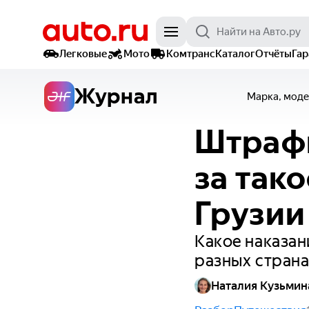
Легковые
Мото
Комтранс
Каталог
Отчёты
Га
Журнал
Марка, моде
Штрафы
за так
Грузии
Какое наказан
разных страна
Наталия Кузьмин