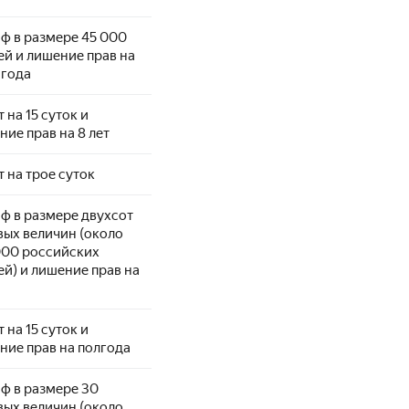
ф в размере 45 000
ей и лишение прав на
 года
 на 15 суток и
ние прав на 8 лет
т на трое суток
ф в размере двухсот
вых величин (около
000 российских
ей) и лишение прав на
 на 15 суток и
ние прав на полгода
ф в размере 30
вых величин (около