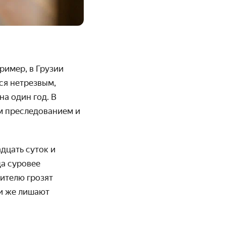
ример, в Грузии
тся нетрезвым,
на один год. В
м преследованием и
дцать суток и
да суровее
ителю грозят
ли же лишают