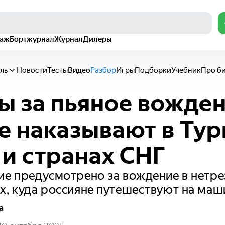
раж
Бортжурнал
Журнал
Дилеры
ль
Новости
Тесты
Видео
Разбор
Игры
Подборки
Учебник
Про б
 за пьяное вожден
ое наказывают в Тур
 и странах СНГ
ие предусмотрено за вождение в нетре
х, куда россияне путешествуют на маш
а