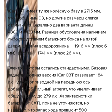
iCar
03
T
имеет ту же колёсную базу в 2715 мм,
что и обычный 03, но другие размеры слегка
отличаются. Заявлено два варианта длины —
4380 и 4433 мм. Разница обусловлена наличием
либо отсутствием багажного бокса на пятой
двери. Ширина вседорожника — 1916 мм (плюс 6
мм), высота — 1741 мм (плюс 26 мм).
Электромоторы остались стандартными. Базовая
заднеприводная версия
iCar
03
T
развивает 184
л.с., у полноприводной на переднюю ось
добавлен 95-сильный агрегат, что увеличивает
общую отдачу до 279 л.с. Характеристики
батареи от CATL пока не уточняются, но
известно, что запас хода превысит 500