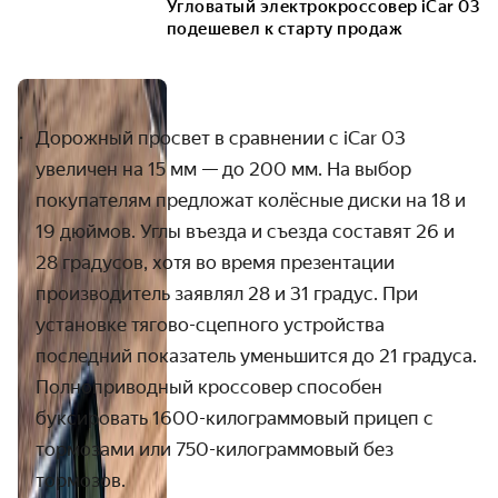
Угловатый электрокроссовер iCar 03
подешевел к старту продаж
Дорожный просвет в сравнении с iCar 03
увеличен на 15 мм — до 200 мм. На выбор
покупателям предложат колёсные диски на 18 и
19 дюймов. Углы въезда и съезда составят 26 и
28 градусов, хотя во время презентации
производитель заявлял 28 и 31 градус. При
установке тягово-сцепного устройства
последний показатель уменьшится до 21 градуса.
Полноприводный кроссовер способен
буксировать 1600-килограммовый прицеп с
тормозами или 750-килограммовый без
тормозов.