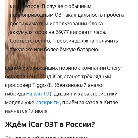
километров. В случае с обычным
полноприводным 03 такая дальность пробега
достижима при использовании блока
аккумуляторов на 69,77 киловатт-часа.
Соответственно, T-версия должна получить
такую же или более ёмкую батарею.
Одной из ближайших новинок компании
Chery,
основавшей бренд iCar,
станет трёхрядный
кроссовер Tiggo 8L (бензиновый аналог
гибрида
Fulwin T9
). Дизайн и характеристики
модели уже
раскрыты
, приём заказов в Китае
начнётся 17 июля.
Ждём iCar 03T в России?
Да, думаю, обязательно привезут