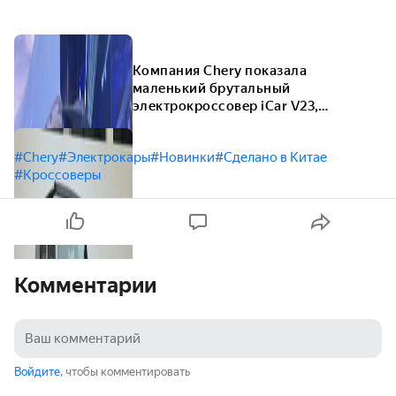
Компания Chery показала
маленький брутальный
электрокроссовер iCar V23,
созданный при участии Xiaomi
#Chery
#Электрокары
#Новинки
#Сделано в Китае
#Кроссоверы
Комментарии
Войдите
, чтобы комментировать