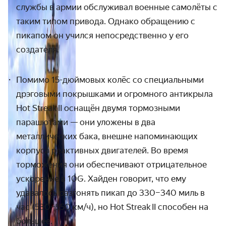
службы в армии обслуживал военные самолёты с
таким типом привода. Однако обращению с
пикапом он учился непосредственно у его
создателя.
Помимо 15-дюймовых колёс со специальными
дрэговыми покрышками
и огромного антикрыла
Hot Streak II оснащён двумя тормозными
парашютами — они уложены в два
металлических бака, внешне напоминающих
корпуса реактивных двигателей. Во время
торможения они обеспечивают отрицательное
ускорение в 10G.
Хайден говорит, что ему
удавалось разгонять пикап до 330
–
340
миль в
час (530–550 км / ч), но Hot Streak II способен на
большее.