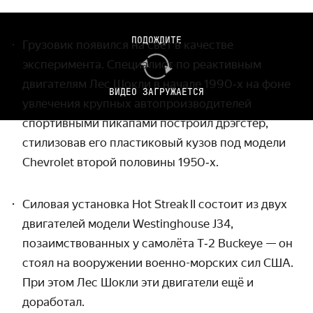
ПОДОЖДИТЕ
Г
рузовик появился на свет в качестве
эксперимента.
Специалист по реактивным
двигателям Лес Шокли в начале 1990‑х на фоне
ВИДЕО ЗАГРУЖАЕТСЯ
увлечения крупных автопроизводителей
спортивными пикапами построил дрэгстер,
стилизовав его
пластиковый кузов
под модели
Chevrolet второй половины 19
5
0‑х.
Силовая установка Hot Streak II состоит из двух
двигателей модели Westinghouse J34
,
позаимствованных у самолёта T‑2 Buckeye
— он
стоял на вооружении
военно-морских сил
США.
При этом Лес Шокли эти двигатели ещё и
доработал.