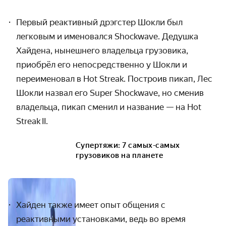
Первый реактивный дрэгстер Шокли был
легковым и именовался Shockwave. Дедушка
Хайдена,
нынешнего владельца грузовика,
приобрёл его непосредственно у Шокли и
переименовал в Hot Streak.
Построив пикап, Лес
Шокли назвал его Super Shockwave, но сменив
владельца
,
пикап
сменил и название — на
Hot
Streak II.
Супертяжи: 7 самых-самых
грузовиков на планете
Хайден также имеет опыт общения с
реактивными установками, ведь во время