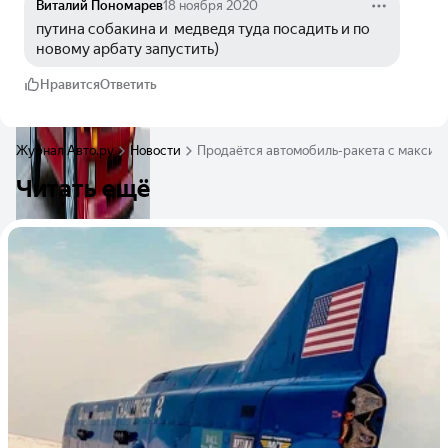
Виталий Пономарев
18 ноября 2020
путина собакина и  медведя туда посадить и по 
новому арбату запустить)
Нравится
Ответить
Журнал Авто.ру
Новости
Продаётся автомобиль-ракета с максимал
Читать ещё