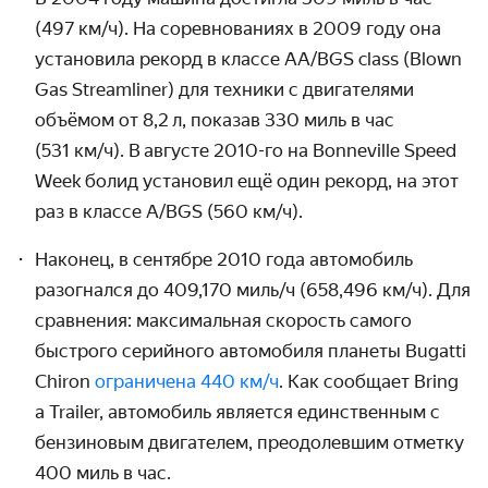
(497 км/ч).
На соревно­ваниях в 2009 году она
установила рекорд в классе
AA/BGS
class (Blown
Gas Streamliner) для техники с двигателями
объёмом от 8,2 л, показав 330 миль в час
(531 км/ч).
В августе
2010-го
на Bonneville Speed
Week болид установил ещё один рекорд, на этот
раз в классе
A/BGS
(560 км/ч).
Наконец, в сентябре 2010 года автомобиль
разогнался до 409,170
миль/ч
(658,496
км/ч).
Для
сравнения: максимальная скорость самого
быстрого серийного авто­мобиля планеты Bugatti
Chiron
ограничена
440 км/ч
. Как сообщает Bring
a Trailer, авто­мобиль является един­ственным с
бензиновым двигателем, преодо­левшим отметку
400 миль в час.