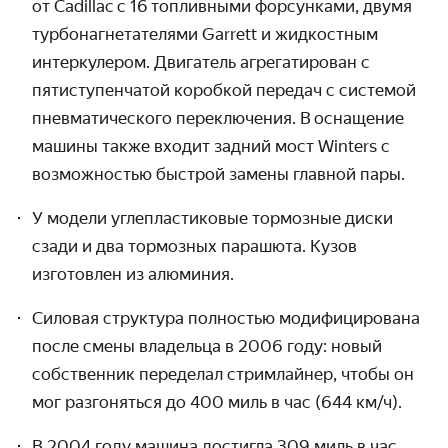
от Cadillac с 16 топлив­ными форсунками, двумя
турбо­нагнета­телями Garrett и жидкостным
интер­кулером. Двигатель агрегати­рован с
пятиступен­чатой коробкой передач с системой
пневмати­ческого пере­ключения. В оснащение
машины также входит задний мост Winters с
возмож­ностью быстрой замены главной пары.
У модели углепластиковые тормозные диски
сзади и два тормозных парашюта. Кузов
изготовлен из алюминия.
Силовая структура полностью модифициро­вана
после смены владельца в 2006 году: новый
собствен­ник переделал стрим­лайнер, чтобы он
мог разгоняться до 400 миль в час
(644 км/ч).
В 2004 году машина достигла 309 миль в час