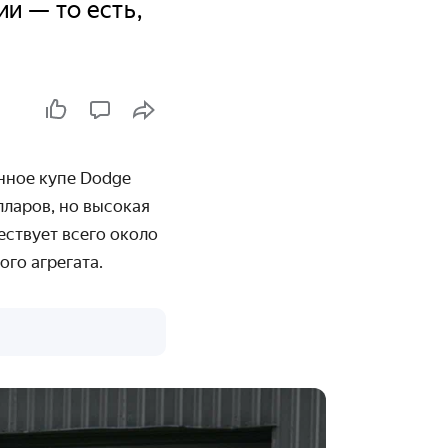
и — то есть,
нное купе Dodge
лларов, но высокая
ествует всего около
ого агрегата.