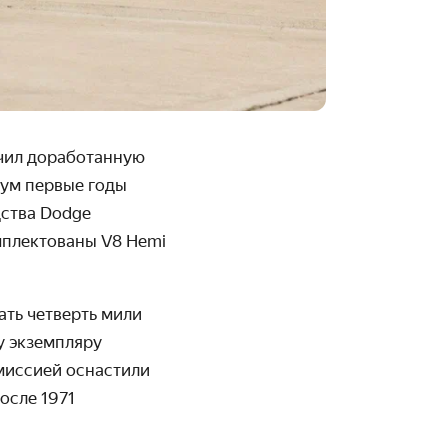
учил доработанную
мум первые годы
дства Dodge
омплектованы V8 Hemi
ать четверть мили
у экземпляру
миссией оснастили
осле 1971