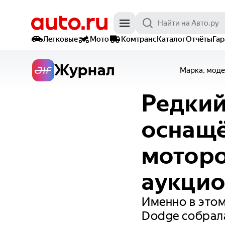
Легковые
Мото
Комтранс
Каталог
Отчёты
Га
Журнал
Марка, моде
Редкий
оснащ
моторо
аукци
Именно в этом
Dodge собрала