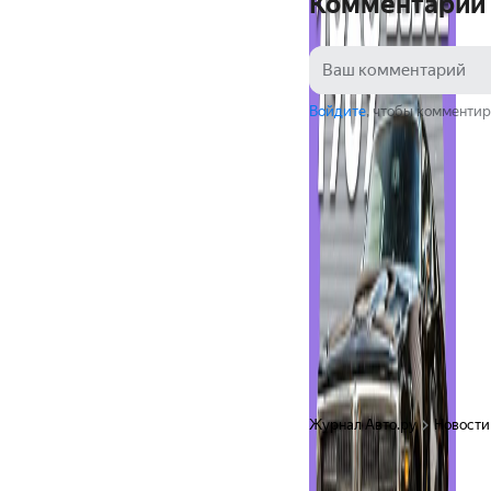
Комментарии
Войдите
, чтобы комментир
Журнал Авто.ру
Новости