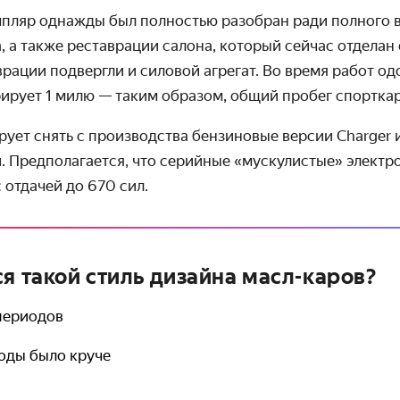
мпляр однажды был полностью разобран ради полного 
, а также реставрации салона, который сейчас отделан
врации подвергли и силовой агрегат. Во время работ о
ирует 1 милю — таким образом, общий пробег спорткар
ует снять с производства бензиновые версии Charger и
. Предполагается, что серийные «мускулистые» элект
 отдачей до 670 сил.
ся такой стиль дизайна масл-каров?
 периодов
годы было круче