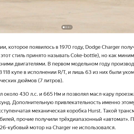
ии, которое появилось в 1970 году, Dodge Charger пол
этот стиль принято называть Coke-bottle), но как мини
жними двигателями. В первом модельном году произво
3 118 купе в исполнении R/T, и лишь 63 из них были ук
ческих дюймов (7 литров).
л около 430 л.с. и 665 Нм и позволял масл-кару проезж
екунд. Дополнительную привлекательность именно этом
ступенчатая механическая коробка Hurst. Т
акой транс
обилей
, прочие получили трёхдиапазонный «автомат». П
26-кубовый мотор на Charger не использовался.