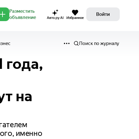
Разместить
Войти
объявление
Авто.ру AI
Избранное
изнес
Поиск по журналу
 года,
ут на
игателем
того, именно