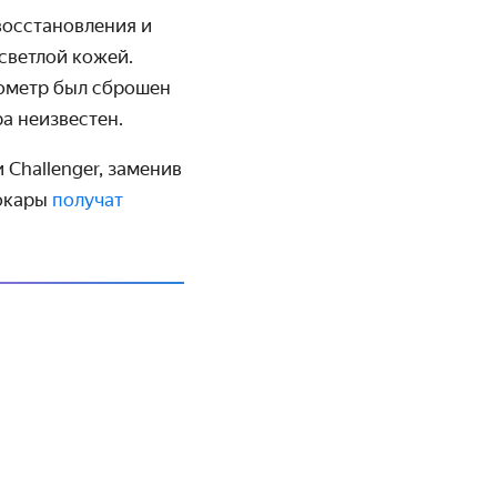
восстановления и
 светлой кожей.
дометр был сброшен
а неизвестен.
 Challenger, заменив
рокары
получат