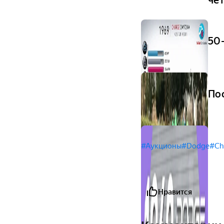
50
По
#Аукционы
#Dodge
#Ch
Нравится