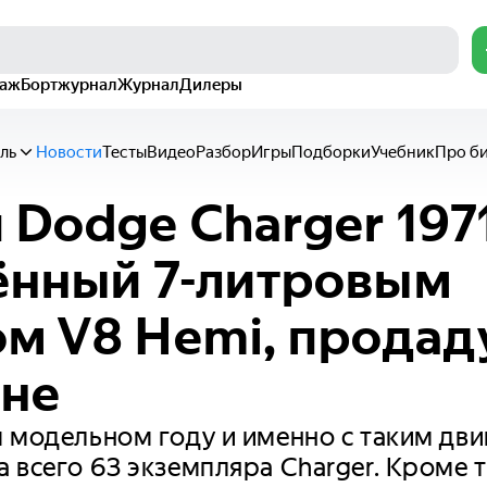
раж
Бортжурнал
Журнал
Дилеры
ль
Новости
Тесты
Видео
Разбор
Игры
Подборки
Учебник
Про б
 Dodge Charger 1971
ённый 7-литровым
м V8 Hemi, продад
оне
 модельном году и именно с таким дв
 всего 63 экземпляра Charger. Кроме 