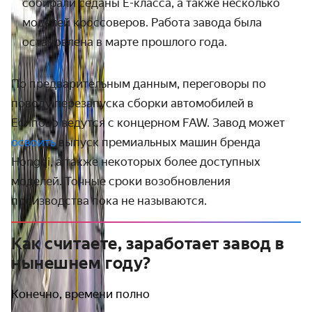
собирали
седаны E-класса, а также несколько
моделей кроссоверов. Работа завода была
остановлена в марте прошлого года.
По предварительным данным, переговоры по
поводу перезапуска сборки автомобилей в
Есипово ведутся с концерном FAW. Завод может
освоить
выпуск премиальных машин бренда
Hongqi, а также некоторых более доступных
моделей. Точные сроки возобновления
производства пока не называются.
Как считаете, заработает завод в
нынешнем году?
Конечно, времени полно