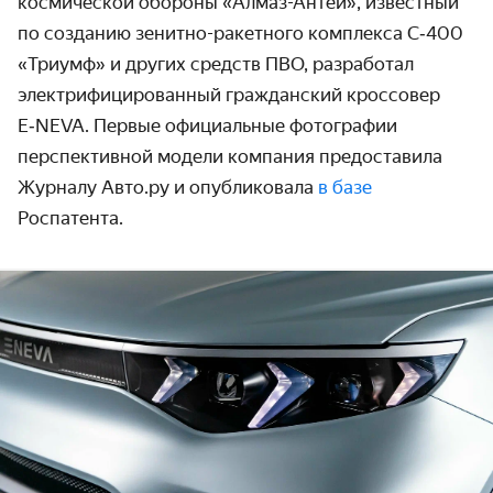
космической обороны «Алмаз-Антей», известный
по созданию зенитно-ракетного комплекса C‑400
«Триумф» и других средств ПВО, разработал
электрифи­цированный гражданский кроссовер
E‑NEVA. Первые официальные фото­графии
перспективной модели компания предо­ставила
Журналу Авто.ру и опубликовала
в базе
Роспатента.