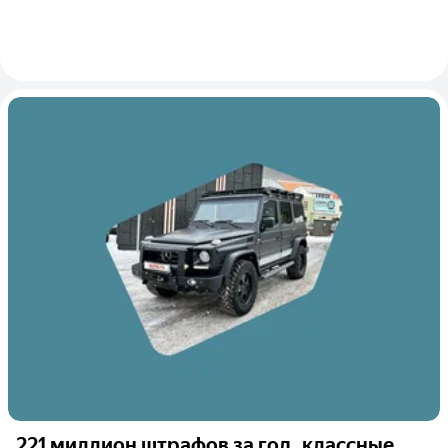
221 миллион штрафов за год, классные