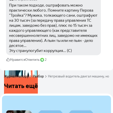
При таком подходе, оштрафовать можно 
практически любого. Помните картину Перова 
"Тройка"? Мужика, толкающего сани, оштрафуют 
на 30 тысяч (за передачу права управления ТС 
лицам, заведомо без прав), плюс по 15 тысяч за 
каждого управляющего (как представителя 
несовершеннолетних лиц, заведомо не имеющих 
права управления). А пьян ты или не пьян - дело 
десятое...
Эту странупогубит коррупция... (С)
Нравится
Ответить
2
Журнал Авто.ру
Разбор
Нетрезвый водитель двигал машину, но н
Читать ещё