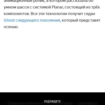
анимационный ролик, в котором рассказала об
умном шасси с системой Planar, состоящей из трёх
компонентов. Все эти технологии получит седан
Ghost следующего поколения
, который представят
осенью.
ПОДОЖДИТЕ
Первый компонент системы Planar — демпфер с