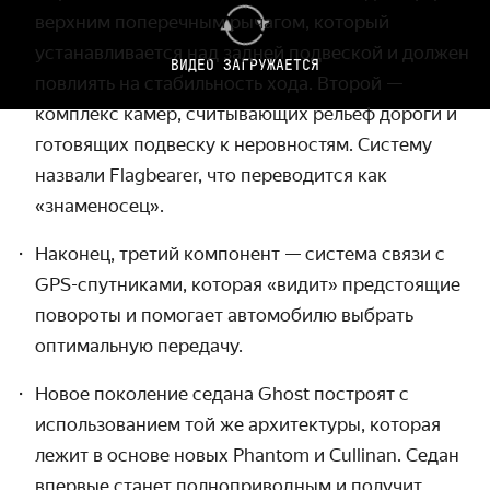
верхним поперечным рычагом, который
устанавливается над задней подвеской и должен
ВИДЕО ЗАГРУЖАЕТСЯ
повлиять на стабильность хода. Второй —
комплекс камер, считывающих рельеф дороги и
готовящих подвеску к неровностям. Систему
назвали Flagbearer, что переводится как
«знаменосец».
Наконец, третий компонент — система связи с
GPS-спутниками, которая «видит» предстоящие
повороты и помогает автомобилю выбрать
оптимальную передачу.
Новое поколение седана Ghost построят с
использованием той же архитектуры, которая
лежит в основе новых Phantom и Cullinan. Седан
впервые станет полноприводным и получит