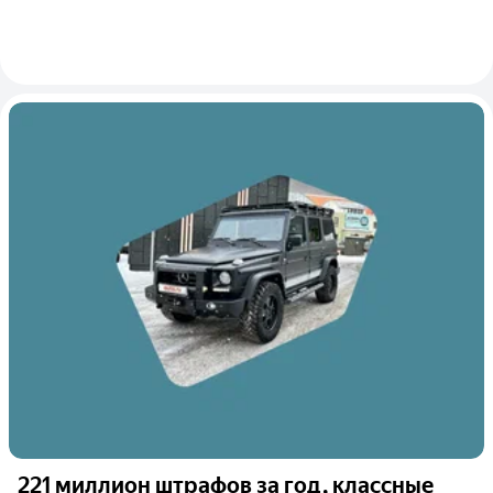
221 миллион штрафов за год, классные