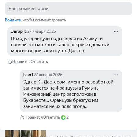
Войдите
, чтобы комментировать
Эдгар К.
27 января 2026
Походу французы подглядели на Азимут и 
поняли, что можно и салон покруче сделать и 
многие опции запихнуть в Дастер
Нравится
Ответить
IvanT
27 января 2026
Эдгар К., Дастером, именно разработкой 
занимается не Французы а Румыны. 
Инженерный центр расположен в 
Бухаресте... Французы брезгую им 
заниматься не их поля ягода..
Нравится
Ответить
2