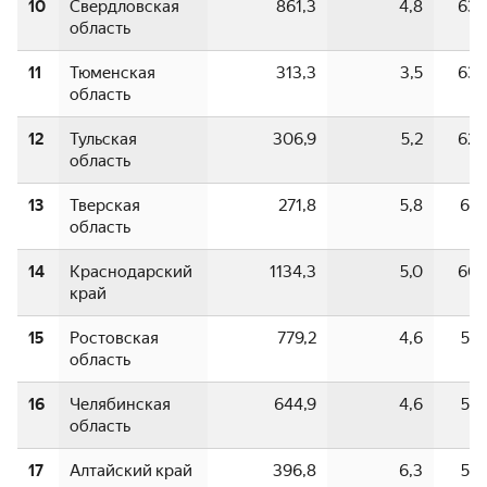
10
Свердловская
861,3
4,8
63,
область
11
Тюменская
313,3
3,5
63,
область
12
Тульская
306,9
5,2
62,
область
13
Тверская
271,8
5,8
61,
область
14
Краснодарский
1134,3
5,0
60,
край
15
Ростовская
779,2
4,6
57,
область
16
Челябинская
644,9
4,6
57,
область
17
Алтайский край
396,8
6,3
57,