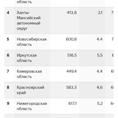
область
4
Ханты-
413,6
2,1
73,
Мансийский
автономный
округ
5
Новосибирская
600,8
4,4
72,
область
6
Иркутская
516,5
5,5
69,
область
7
Кемеровская
449,4
4,4
65,
область
8
Красноярский
583,3
4,6
64,
край
9
Нижегородская
617,1
5,2
64,
область