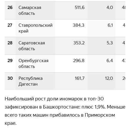
26
Самарская
511,6
4,0
48,
область
27
Ставропольский
384,3
6,1
47,
край
28
Саратовская
353,2
5,3
47,
область
29
Оренбургская
296,8
6,4
43,
область
30
Республика
161,7
12,0
26,
Дагестан
Наибольший рост доли иномарок в топ-30
зафикси­рован в Башкорто­стане: плюс 1,9%. Меньше
всего таких машин прибави­лось в Приморском
крае.