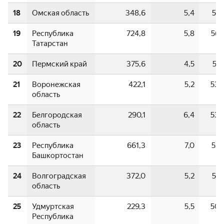
18
Омская область
348,6
5,4
57,
19
Республика
724,8
5,8
56,
Татарстан
20
Пермский край
375,6
4,5
56,
21
Воронежская
422,1
5,2
53,
область
22
Белгородская
290,1
6,4
53,
область
23
Республика
661,3
7,0
52,
Башкортостан
24
Волгоградская
372,0
5,2
51,
область
25
Удмуртская
229,3
5,5
50,
Республика