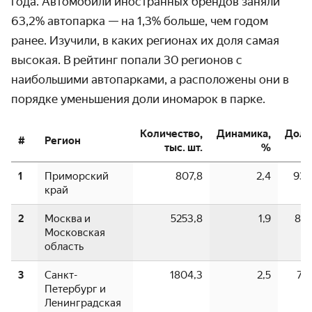
года. Авто­мобили иностранных брендов заняли
63,2% автопарка — на 1,3% больше, чем годом
ранее. Изучили, в каких регионах их доля самая
высокая. В рейтинг попали 30 регионов с
наибольшими авто­парками, а распо­ложены они в
порядке уменьшения доли иномарок в парке.
Количество,
Динамика,
Доля
#
Регион
тыс. шт.
%
1
Приморский
807,8
2,4
93,
край
2
Москва и
5253,8
1,9
81,
Московская
область
3
Санкт-
1804,3
2,5
79,
Петербург и
Ленинградская