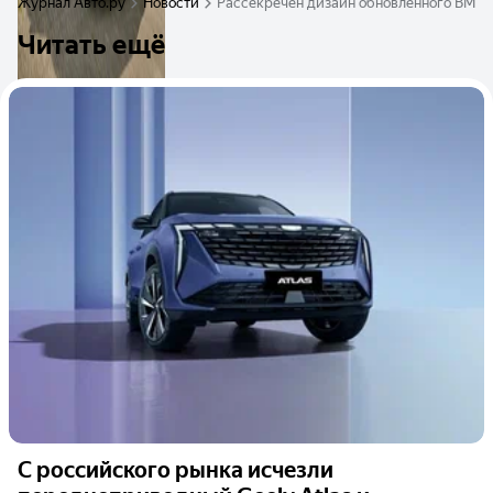
Журнал Авто.ру
Новости
Рассекречен дизайн обновлённого BMW
Читать ещё
С российского рынка исчезли