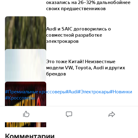
оказались на 26–32% дальнобойнее
своих предшественников
Audi и SAIC договорились о
совместной разработке
электрокаров
Это тоже Китай! Неизвестные
модели VW, Toyota, Audi и других
брендов
#Премиальные кроссоверы
#Audi
#Электрокары
#Новинки
#Кроссоверы
Комментарии