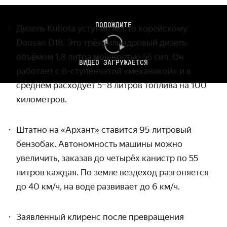
ПОДОЖДИТЕ
Дизель Kubota уступил место корейскому
Doosan D18. Это трёхцилиндровый дизель
объёмом 1,8 литра мощностью 55 сил. Он
ВИДЕО ЗАГРУЖАЕТСЯ
работает с 6-ступенчатой «механикой» и в
среднем расходует 5–8 литров топлива на 100
километров.
Штатно на «Архант» ставится 95-литровый
бензобак. Автономность машины можно
увеличить, заказав до четырёх канистр по 55
литров каждая. По земле вездеход разгоняется
до 40 км/ч, на воде развивает до 6 км/ч.
Заявленный клиренс после превращения