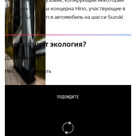
внедорожный грузовик, копирующий некоторые
«боевые» машины концерна Hino, участвующие в
Дакаре. Базируется автомобиль на шасси Suzuki
Jimny.
Вас волнует экология?
Да, это важно
Нет, мне наплевать
ПОДОЖДИТЕ