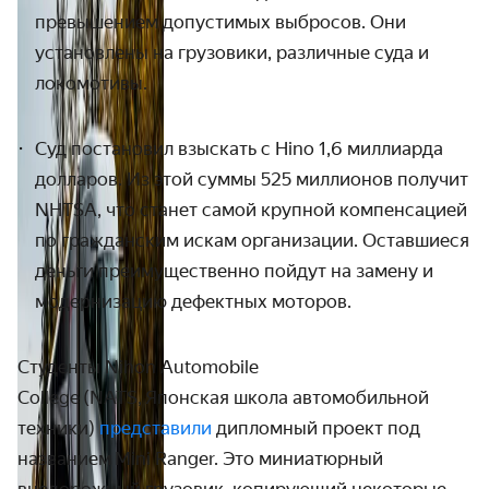
превышением допустимых выбросов. Они
установлены на грузовики, различные суда и
локомотивы.
Суд постановил взыскать с
Hino
1,6 миллиарда
долларов. Из этой суммы 525 миллионов получит
NHTSA
, что станет самой крупной компенсацией
по гражданским искам организации. Оставшиеся
деньги преимущественно пойдут на замену и
модернизацию дефектных моторов.
Студенты Nihon Automobile
College (NATS, Японская школа автомобильной
техники)
представили
дипломный проект под
названием Mini Ranger. Это миниатюрный