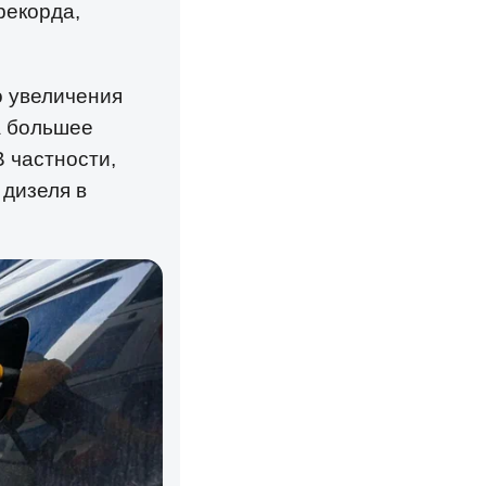
рекорда,
о увеличения
а большее
В частности,
 дизеля в