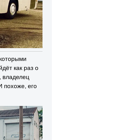
 которыми
дёт как раз о
, владелец
 похоже, его