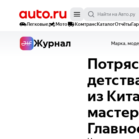
Легковые
Мото
Комтранс
Каталог
Отчёты
Га
Журнал
Марка, моде
Потряс
детств
из Кит
мастер
Главно