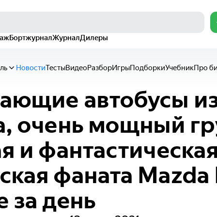
раж
Бортжурнал
Журнал
Дилеры
ль
Новости
Тесты
Видео
Разбор
Игры
Подборки
Учебник
Про б
ающие автобусы и
а, очень мощный г
ая и фантастическа
ская фаната Mazda 
е за день