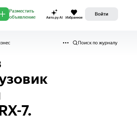
Разместить
Войти
объявление
Авто.ру AI
Избранное
изнес
Поиск по журналу
з
рузовик
я
RX-7.