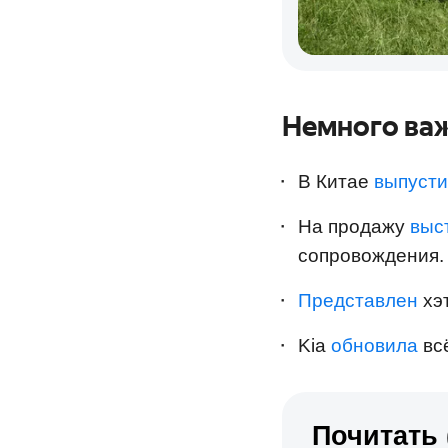
Немного ва
В Китае
выпуст
На продажу
выс
сопровождения.
Представлен
хэт
Kia
обновила
вс
Почитать 