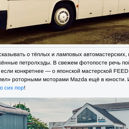
казывать о тёплых и ламповых автомастерских,
ённые петролхэды. В свежем фотопосте речь пой
А если конкретнее — о японской мастерской FEED
лел» роторными моторами Mazda ещё в юности. И
о сих пор
!