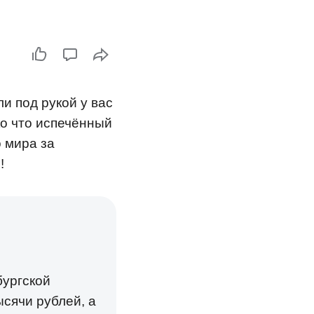
и под рукой у вас
ко что испечённый
 мира за
!
бургской
ысячи рублей, а