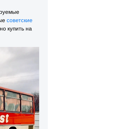
ируемые
тые
советские
но купить на