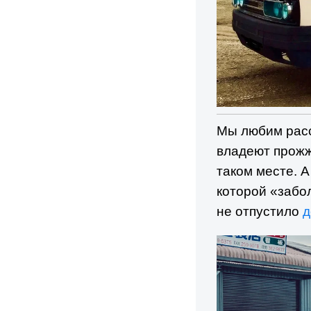
Мы любим расс
владеют прожж
таком месте. 
которой «забо
не отпустило
д