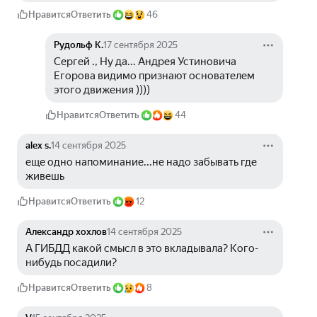
Нравится
Ответить
46
Рудольф К.
17 сентября 2025
Сергей ., Ну да... Андрея Устиновича 
Егорова видимо признают основателем 
этого движения ))))
Нравится
Ответить
44
alex s.
14 сентября 2025
еще одно напоминание...не надо забывать где 
живешь
Нравится
Ответить
12
Александр хохлов
14 сентября 2025
А ГИБДД какой смысл в это вкладывала? Кого-
нибудь посадили?
Нравится
Ответить
8