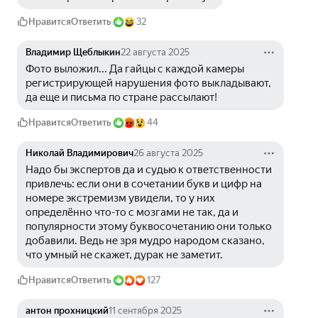
Нравится
Ответить
32
Владимир Щеблыкин
22 августа 2025
Фото выложил... Да гайцы с каждой камеры 
регистрирующей нарушения фото выкладывают, 
да еще и письма по стране рассылают!
Нравится
Ответить
44
Николай Владимирович
26 августа 2025
Надо бы экспертов да и судью к ответственности 
привлечь: если они в сочетании букв и цифр на 
номере экстремизм увидели, то у них 
определённо что-то с мозгами не так, да и 
популярности этому буквосочетанию они только 
добавили. Ведь не зря мудро народом сказано, 
что умный не скажет, дурак не заметит.
Нравится
Ответить
127
антон прохницкий
11 сентября 2025