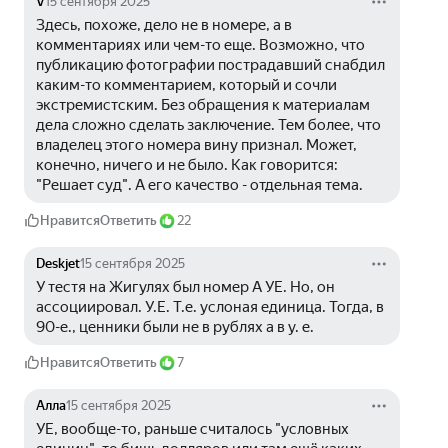
V
15 сентября 2025
Здесь, похоже, дело не в номере, а в 
комментариях или чем-то еще. Возможно, что 
публикацию фотографии пострадавший снабдил 
каким-то комментарием, который и сочли 
экстремистским. Без обращения к материалам 
дела сложно сделать заключение. Тем более, что 
владелец этого номера вину признал. Может, 
конечно, ничего и не было. Как говорится: 
"Решает суд". А его качество - отдельная тема.
Нравится
Ответить
22
Deskjet
15 сентября 2025
У тестя на Жигулях был номер А УЕ. Но, он 
ассоциировал. У.Е. Т.е. услоная единица. Тогда, в 
90-е., ценники были не в рублях а в у. е.
Нравится
Ответить
7
Алла
15 сентября 2025
УЕ, вообще-то, раньше считалось "условных 