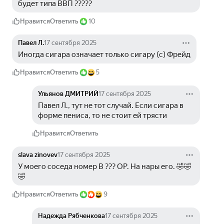
будет типа ВВП ?????
Нравится
Ответить
10
Павел Л.
17 сентября 2025
Иногда сигара означает только сигару (с) Фрейд
Нравится
Ответить
5
Ульянов ДМИТРИЙ
17 сентября 2025
Павел Л., тут не тот случай. Если сигара в 
форме пениса, то не стоит ей трясти
Нравится
Ответить
slava zinovev
17 сентября 2025
У моего соседа номер В ??? ОР. На нары его. 🤣🤣
🤣
Нравится
Ответить
9
Надежда Рябченкова
17 сентября 2025