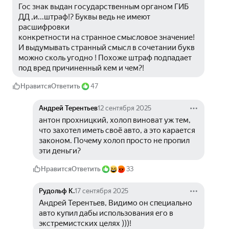
Гос знак выдан государственным органом ГИБ 
ДД ,и...штраф!? Буквы ведь не имеют 
расшифровки 
конкретности на странное смысловое значение! 
И выдумывать странный смысл в сочетании букв 
можно сколь угодно ! Похоже штраф подпадает 
под вред причиненный кем и чем?!
Нравится
Ответить
47
Андрей Терентьев
12 сентября 2025
антон прохницкий, холоп виноват уж тем, 
что захотел иметь своё авто, а это карается 
законом. Почему холоп просто не пропил 
эти деньги?
Нравится
Ответить
33
Рудольф К.
17 сентября 2025
Андрей Терентьев, Видимо он специально 
авто купил дабы использования его в 
экстремистских целях )))!