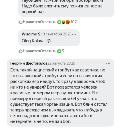
гаубицей "777-Три топора" восторгался? 
Надо было влепить ему пожизненное на 
первый раз. 
Нравится
Ответить
107
Wladimir S.
19 сентября 2025
Oleg Kaiava, 🤣
Нравится
Ответить
5
Георгий Шестопалов
22 августа 2025
Есть такой нацисткий атрибут как свастика, но 
это славянский атрибут и если на славянских 
раскопках его найдут, то сразу в закрома, чтоб 
ни кто не увидел? Вот похвастался человек 
красивым номером и сразу экстремист. Я к 
примеру в первый раз за свои 64 узнал, что 
существует такая организация. Вот блин отстал, 
теперь прежде чем выкладывать что-нибудь в 
сетях надо консультироваться, хотя бы в 
интернете, а не то, не дай бог.