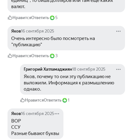
единиц", то бишь долляров или там ещё каких 
валют.
Нравится
Ответить
5
Яков
16 сентября 2025
Очень интересно было посмотреть на 
"публикацию"
Нравится
Ответить
3
Григорий Хатламаджиян
18 сентября 2025
Яков, почему то они эту публикацию не 
выложили. Информация к размышлению 
однако.
Нравится
Ответить
1
Яков
16 сентября 2025
ВОР
ССУ
Разные бывают буквы