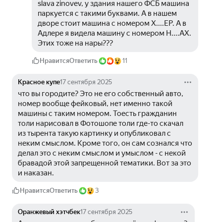
slava zinovev, у здания нашего ФСБ машина 
паркуется с такими буквами. А в нашем 
дворе стоит машина с номером Х....ЕР. А в 
Адлере я видела машину с номером Н....АХ. 
Этих тоже на нары??? 
Нравится
Ответить
11
Красное купе
17 сентября 2025
что вы городите? Это не его собственный авто, 
номер вообще фейковый, нет именно такой 
машины с таким номером. Тоесть гражданин 
толи нарисовал в Фотошопе толи где-то скачал 
из тырента такую картинку и опубликовал с 
неким смыслом. Кроме того, он сам сознался что 
делал это с неким смыслом и умыслом - с некой 
бравадой этой запрещенной тематики. Вот за это 
и наказан.
Нравится
Ответить
3
Оранжевый хэтчбек
17 сентября 2025