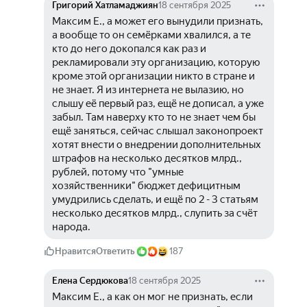
Григорий Хатламаджиян
18 сентября 2025
Максим Е., а может его вынудили признать, 
а вообще то он семёрками хвалился, а те 
кто до него докопался как раз и 
рекламировали эту организацию, которую 
кроме этой организации никто в стране и 
не знает. Я из интернета не вылазию, но 
слышу её первый раз, ещё не дописал, а уже 
забыл. Там наверху кто то не знает чем бы 
ещё заняться, сейчас слышал законопроект 
хотят внести о внедрении дополнительных 
штрафов на несколько десятков млрд., 
рублей, потому что "умные 
хозяйственники" бюджет дефицитным 
умудрились сделать, и ещё по 2 - 3 статьям 
несколько десятков млрд., слупить за счёт 
народа.
Нравится
Ответить
187
Елена Сердюкова
18 сентября 2025
Максим Е., а как он мог не признать, если 