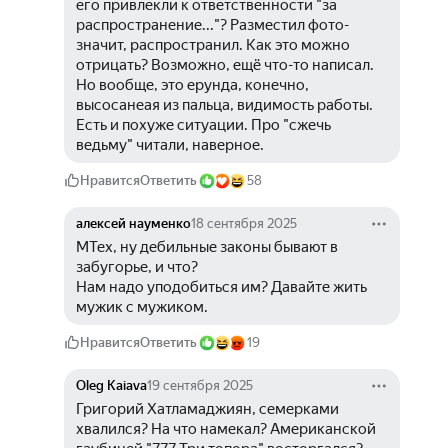
его привлекли к ответственности "за 
распространение..."? Разместил фото-
значит, распространил. Как это можно 
отрицать? Возможно, ещё что-то написал. 
Но вообще, это ерунда, конечно, 
высосанеая из пальца, видимость работы. 
Есть и похуже ситуации. Про "сжечь 
ведьму" читали, наверное. 
Нравится
Ответить
58
алексей науменко
18 сентября 2025
МТех, ну дебильные законы бывают в 
забугорье, и что?
Нам надо уподобиться им? Давайте жить 
мужик с мужиком.
Нравится
Ответить
19
Oleg Kaiava
19 сентября 2025
Григорий Хатламаджиян, семерками 
хвалился? На что намекал? Американской 