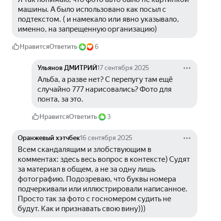
машины. А было использовано как посыл с 
подтекстом. ( и намекало или явно указывало, 
именно, на запрещенную организацию) 
Нравится
Ответить
6
Ульянов ДМИТРИЙ
17 сентября 2025
Альба, а разве нет? С перепугу там ещё 
случайно 777 нарисовались? Фото для 
понта, за это. 
Нравится
Ответить
3
Оранжевый хэтчбек
16 сентября 2025
Всем скандалящим и злобствующим в 
комментах: здесь весь вопрос в контексте) Судят 
за материал в общем, а не за одну лишь 
фотографию. Подозреваю, что буквы номера 
подчеркивали или иллюстрировали написанное. 
Просто так за фото с госномером судить не 
будут. Как и признавать свою вину)))