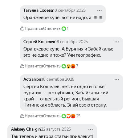
Татьяна Ехоева
18 сентября 2025
Оранжевое купе, вот не надо, а !!!!!!!!
Нравится
Ответить
1
Сергей Кошелев
18 сентября 2025
Оранжевое купе, А Бурятия и Забайкалье 
это не одно и тоже? Учи географию.
Нравится
Ответить
7
ActraIrbis
18 сентября 2025
Сергей Кошелев, нет, не одно и то же. 
Бурятия — республика, Забайкальский 
край — отдельный регион, бывшая 
Читинская область. Знай свою страну. 
Нравится
Ответить
25
Aleksey Cha-gin
22 августа 2025
Так теперь и автора статьи привлекут!