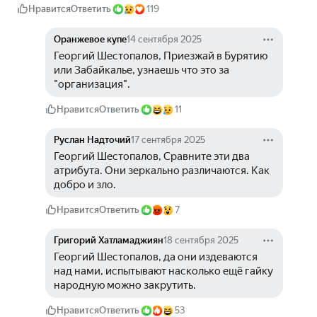
Нравится
Ответить
119
Оранжевое купе
14 сентября 2025
Георгий Шестопалов, Приезжай в Бурятию 
или Забайкалье, узнаешь что это за 
"организация". 
Нравится
Ответить
11
Руслан Надточий
17 сентября 2025
Георгий Шестопалов, Сравните эти два 
атрибута. Они зеркально различаются. Как 
добро и зло. 
Нравится
Ответить
7
Григорий Хатламаджиян
18 сентября 2025
Георгий Шестопалов, да они издеваются 
над нами, испытывают насколько ещё гайку 
народную можно закрутить.
Нравится
Ответить
53