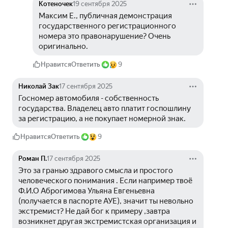
Котеночек
19 сентября 2025
Максим Е., публичная демонстрация 
государственного регистрационного 
номера это правонарушение? Очень 
оригинально.
Нравится
Ответить
9
Николай Зак
17 сентября 2025
Госномер автомобиля - собственность 
государства. Владелец авто платит госпошлину 
за регистрацию, а не покупает номерной знак.
Нравится
Ответить
9
Роман П.
17 сентября 2025
Это за гранью здравого смысла и простого 
человеческого понимания . Если например твоё 
Ф.И.О Аброгимова Ульяна Евгеньевна 
(получается в паспорте АУЕ), значит ты невольно 
экстремист? Не дай бог к примеру ,завтра 
возникнет другая экстремистская организация и 