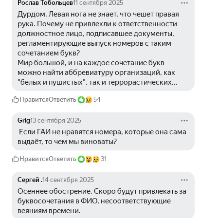
Рослав Тобольцев
11 сентября 2025
Дурдом. Левая нога не знает, что чешет правая 
рука. Почему не привлекли к ответственности 
должностное лицо, подписавшее документы, 
регламентирующие выпуск номеров с таким 
сочетанием букв? 
Мир большой, и на каждое сочетание букв 
можно найти аббревиатуру организаций, как 
"белых и пушистых", так и террорастических...
Нравится
Ответить
54
Grig
13 сентября 2025
 Если ГАИ не нравятся номера, которые она сама 
выдаёт, то чем мы виноваты?
Нравится
Ответить
31
Сергей .
14 сентября 2025
Осеннее обострение. Скоро будут привлекать за 
буквосочетания в ФИО, несоответствующие 
веяниям времени. 